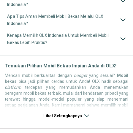
Indonesia?
Apa Tips Aman Membeli Mobil Bekas Melalui OLX
Indonesia?
Kenapa Memilih OLX Indonesia Untuk Membeli Mobil
Bekas Lebih Praktis?
Temukan Pilihan Mobil Bekas Impian Anda di OLX!
Mencari mobil berkualitas dengan
budget
yang sesuai?
Mobil
bekas
bisa jadi pilihan cerdas untuk Anda! OLX hadir sebagai
platform
terdepan yang memudahkan Anda menemukan
beragam mobil bekas terbaik, mulai dari kendaraan pribadi yang
terawat hingga model-model populer yang siap menemani
setiap perjalanan Anda. Kami memahami bahwa memilih mobil
bekas butuh kepercayaan, oleh karena itu OLX menyediakan
Lihat Selengkapnya
ribuan daftar dari penjual terpercaya di seluruh Indonesia.
Jelajahi sekarang dan temukan mobil bekas yang paling sesuai
dengan gaya hidup, kebutuhan, dan
budget
Anda!