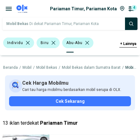
4
Pariaman Timur, Pariaman Kota
Mobil Bekas
Di dekat Pariaman Timur, Pariaman Kota
Individu
Biru
Abu-Abu
+
Lainnya
Hijau
Hatchback
Sedan
Beranda
/
Mobil
/
Mobil Bekas
/
Mobil Bekas dalam Sumatra Barat
/
Mobil Bekas dalam Pariaman Kota
BMW
Datsun
Honda
Hyundai
Mitsubishi
Nissan
Cek Harga Mobilmu
Cari tau harga mobilmu berdasarkan mobil serupa di OLX.
Harga
Merek Dan Model
Tahun
Cek Sekarang
Tipe Bodi
Tipe Membership
13 iklan terdekat
Pariaman Timur