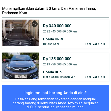
Menampilkan iklan dalam
50 kms
Dari Pariaman Timur,
Pariaman Kota
Rp 340.000.000
2022 - 45.000-50.000 km
Honda HR-V
Batang Anai
3 hari yang lalu
Rp 135.000.000
2019 - 50.000-55.000 km
Honda Brio
Mandiangin Koto Selayan
5 hari yang lalu
Ingin melihat barang Anda di sini?
Hasilkan uang tambahan sekarang dengan menjual
barang-barang di komunitas Anda. Ayo mulai berjualan
di OLX, semua jadi cepat dan mudah.