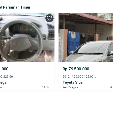
at
Pariaman Timur
0.000
Rp 79.500.000
2007 - 220.000-225.000 km
2012 - 120.000-125.000 km
vega
Toyota Vios
ur
19 Jul
Koto Tangah
4