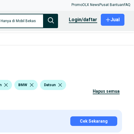
Promo
OLX News
Pusat Bantuan
FAQ
login/daftar
Jual
Hanya di Mobil Bekas
n
BMW
Datsun
hapus semua
Cek Sekarang