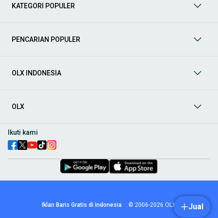
berbagai jenis mobil baru maupun bekas dengan kondisi
KATEGORI POPULER
prima dan riwayat yang jelas. Mulai dari Honda, Toyota,
Suzuki, hingga Mitsubishi, tersedia berbagai model MPV, SUV,
Sedan, dan lainnya.
PENCARIAN POPULER
Aksesoris Mobil
: Lengkapi tampilan dan fungsionalitas mobil
Anda dengan
aksesoris mobil
terbaik dari OLX! Temukan
beragam pilihan produk berkualitas tinggi, mulai dari
aksesoris interior seperti sarung jok dan karpet, hingga
OLX INDONESIA
aksesoris eksterior seperti
body kit
dan
roof rack
.
Audio Mobil
: Nikmati perjalanan Anda dengan pengalaman
audio terbaik bersama
audio mobil
dari OLX! Tersedia
OLX
berbagai pilihan
head unit
, speaker, amplifier, subwoofer,
hingga instalasi audio profesional. Cocok untuk Anda yang
ingin meningkatkan kualitas suara dalam kabin
mobil
,
Ikuti kami
menjadikan setiap perjalanan lebih menyenangkan.
Spare Part Mobil
: Jaga performa
mobil
Anda dengan
spare
part mobil
original dan berkualitas dari OLX! Temukan
berbagai komponen penting mulai dari filter oli, kampas rem,
busi, hingga komponen mesin lainnya.
Velg dan Ban Mobil
: Tingkatkan keamanan dan penampilan
mobil
Anda dengan pilihan
velg dan ban mobil
terbaik di
Iklan Baris Gratis di Indonesia
.
© 2006-2026
OLX
Jual
OLX! Tersedia berbagai ukuran dan desain velg, serta
beragam jenis ban untuk berbagai kondisi jalan.