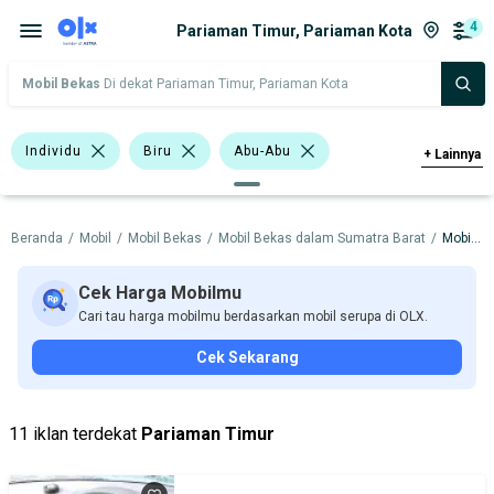
4
Pariaman Timur, Pariaman Kota
Mobil Bekas
Di dekat Pariaman Timur, Pariaman Kota
Individu
Biru
Abu-Abu
+
Lainnya
Hijau
Hatchback
Sedan
Beranda
/
Mobil
/
Mobil Bekas
/
Mobil Bekas dalam Sumatra Barat
/
Mobil Bekas dalam Pariaman Kota
BMW
Datsun
Honda
Hyundai
Nissan
Cek Harga Mobilmu
Cari tau harga mobilmu berdasarkan mobil serupa di OLX.
Harga
Merek Dan Model
Tahun
Cek Sekarang
Tipe Bodi
Tipe Membership
11 iklan terdekat
Pariaman Timur