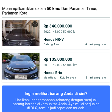
Menampilkan iklan dalam
50 kms
Dari Pariaman Timur,
Pariaman Kota
Rp 340.000.000
2022 - 45.000-50.000 km
Honda HR-V
Batang Anai
4 hari yang lalu
Rp 135.000.000
2019 - 50.000-55.000 km
Honda Brio
Mandiangin Koto Selayan
6 hari yang lalu
Ingin melihat barang Anda di sini?
Hasilkan uang tambahan sekarang dengan menjual
barang-barang di komunitas Anda. Ayo mulai berjualan
di OLX, semua jadi cepat dan mudah.