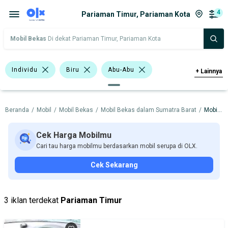
4
Pariaman Timur, Pariaman Kota
Mobil Bekas
Di dekat Pariaman Timur, Pariaman Kota
Individu
Biru
Abu-Abu
+
Lainnya
Hijau
Hatchback
Sedan
Beranda
/
Mobil
/
Mobil Bekas
/
Mobil Bekas dalam Sumatra Barat
/
Mobil Bekas dalam Pariaman Kota
BMW
Datsun
Hyundai
Mitsubishi
Nissan
Cek Harga Mobilmu
Cari tau harga mobilmu berdasarkan mobil serupa di OLX.
Harga
Merek Dan Model
Tahun
Cek Sekarang
Tipe Bodi
Tipe Membership
3 iklan terdekat
Pariaman Timur