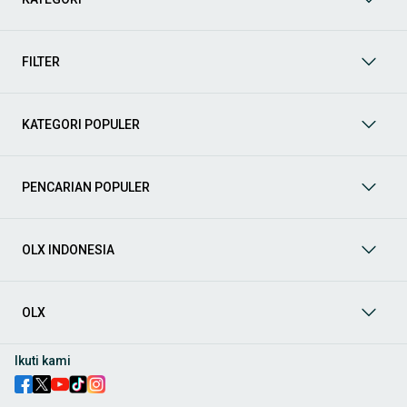
Yuk, lihat berbagai penawaran mobil bekas yang bisa
mendukung mobilitas Anda sekarang juga! Berikut adalah
kategori lainnya yang bisa Anda temukan:
FILTER
Mobil
: Temukan berbagai pilihan mobil berkualitas dan
terpercaya di OLX! Dapatkan penawaran terbaik untuk
berbagai jenis mobil baru maupun bekas dengan kondisi
KATEGORI POPULER
prima dan riwayat yang jelas. Mulai dari Honda, Toyota,
Suzuki, hingga Mitsubishi, tersedia berbagai model MPV, SUV,
Sedan, dan lainnya.
PENCARIAN POPULER
Aksesoris Mobil
: Lengkapi tampilan dan fungsionalitas mobil
Anda dengan
aksesoris mobil
terbaik dari OLX! Temukan
beragam pilihan produk berkualitas tinggi, mulai dari
aksesoris interior seperti sarung jok dan karpet, hingga
OLX INDONESIA
aksesoris eksterior seperti
body kit
dan
roof rack
.
Audio Mobil
: Nikmati perjalanan Anda dengan pengalaman
audio terbaik bersama
audio mobil
dari OLX! Tersedia
OLX
berbagai pilihan
head unit
, speaker, amplifier, subwoofer,
hingga instalasi audio profesional. Cocok untuk Anda yang
ingin meningkatkan kualitas suara dalam kabin
mobil
,
Ikuti kami
menjadikan setiap perjalanan lebih menyenangkan.
Spare Part Mobil
: Jaga performa
mobil
Anda dengan
spare