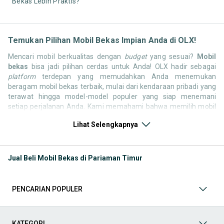
Bekas Lebih Praktis?
Temukan Pilihan Mobil Bekas Impian Anda di OLX!
Mencari mobil berkualitas dengan
budget
yang sesuai?
Mobil
bekas
bisa jadi pilihan cerdas untuk Anda! OLX hadir sebagai
platform
terdepan yang memudahkan Anda menemukan
beragam mobil bekas terbaik, mulai dari kendaraan pribadi yang
terawat hingga model-model populer yang siap menemani
setiap perjalanan Anda. Kami memahami bahwa memilih mobil
bekas butuh kepercayaan, oleh karena itu OLX menyediakan
Lihat Selengkapnya
ribuan daftar dari penjual terpercaya di seluruh Indonesia.
Jelajahi sekarang dan temukan mobil bekas yang paling sesuai
dengan gaya hidup, kebutuhan, dan
budget
Anda!
Jual Beli Mobil Bekas di Pariaman Timur
Memilih
mobil bekas
yang tepat tentu bukan perkara mudah.
Apakah Anda mencari mobil keluarga yang luas, SUV yang
tangguh untuk petualangan, sedan yang elegan untuk tampilan
PENCARIAN POPULER
berkelas, atau mobil kota yang irit dan lincah? Di OLX, Anda akan
menemukan berbagai pilihan mobil bekas dari berbagai merek
dan tipe. Kami hadir untuk memastikan pengalaman jual beli
mobil bekas Anda berjalan lancar, efisien, dan menyenangkan.
KATEGORI