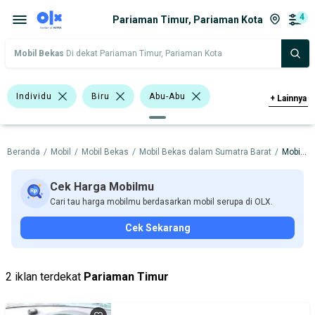
4
Pariaman Timur, Pariaman Kota
Mobil Bekas
Di dekat Pariaman Timur, Pariaman Kota
Individu
Biru
Abu-Abu
+
Lainnya
Hijau
Hatchback
Sedan
Beranda
/
Mobil
/
Mobil Bekas
/
Mobil Bekas dalam Sumatra Barat
/
Mobil Bekas dalam Pariaman Kota
BMW
Datsun
Hyundai
Nissan
Toyota
Cek Harga Mobilmu
Cari tau harga mobilmu berdasarkan mobil serupa di OLX.
Harga
Merek Dan Model
Tahun
Cek Sekarang
Tipe Bodi
Tipe Membership
2 iklan terdekat
Pariaman Timur