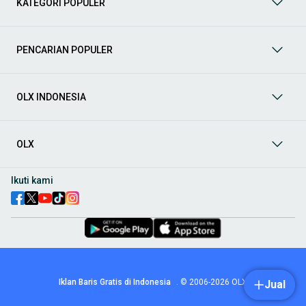
KATEGORI POPULER
prima dan riwayat yang jelas. Mulai dari Honda, Toyota,
Suzuki, hingga Mitsubishi, tersedia berbagai model MPV, SUV,
Sedan, dan lainnya.
PENCARIAN POPULER
Aksesoris Mobil
: Lengkapi tampilan dan fungsionalitas mobil
Anda dengan
aksesoris mobil
terbaik dari OLX! Temukan
beragam pilihan produk berkualitas tinggi, mulai dari
aksesoris interior seperti sarung jok dan karpet, hingga
OLX INDONESIA
aksesoris eksterior seperti
body kit
dan
roof rack
.
Audio Mobil
: Nikmati perjalanan Anda dengan pengalaman
audio terbaik bersama
audio mobil
dari OLX! Tersedia
OLX
berbagai pilihan
head unit
, speaker, amplifier, subwoofer,
hingga instalasi audio profesional. Cocok untuk Anda yang
ingin meningkatkan kualitas suara dalam kabin
mobil
,
Ikuti kami
menjadikan setiap perjalanan lebih menyenangkan.
Spare Part Mobil
: Jaga performa
mobil
Anda dengan
spare
part mobil
original dan berkualitas dari OLX! Temukan
berbagai komponen penting mulai dari filter oli, kampas rem,
busi, hingga komponen mesin lainnya.
Velg dan Ban Mobil
: Tingkatkan keamanan dan penampilan
mobil
Anda dengan pilihan
velg dan ban mobil
terbaik di
Iklan Baris Gratis di Indonesia
.
© 2006-2026
OLX
Jual
OLX! Tersedia berbagai ukuran dan desain velg, serta
beragam jenis ban untuk berbagai kondisi jalan.