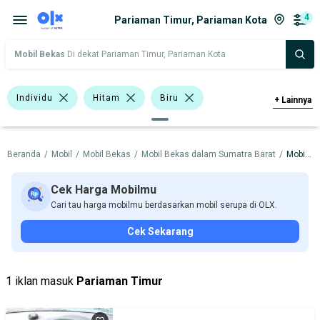
4
Pariaman Timur, Pariaman Kota
Mobil Bekas
Di dekat Pariaman Timur, Pariaman Kota
Individu
Hitam
Biru
+
Lainnya
Abu-Abu
Hijau
Hatchback
Beranda
/
Mobil
/
Mobil Bekas
/
Mobil Bekas dalam Sumatra Barat
/
Mobil Bekas dalam Pariaman Kota
Sedan
BMW
Datsun
Hyundai
Nissan
Cek Harga Mobilmu
Cari tau harga mobilmu berdasarkan mobil serupa di OLX.
Harga
Merek Dan Model
Tahun
Cek Sekarang
Tipe Bodi
Tipe Membership
1 iklan masuk
Pariaman Timur