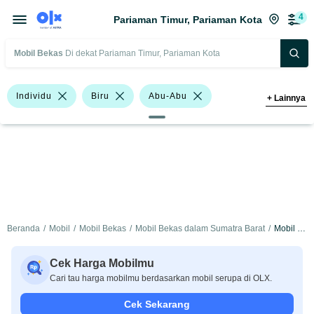
4
Pariaman Timur, Pariaman Kota
Mobil Bekas
Di dekat Pariaman Timur, Pariaman Kota
Individu
Biru
Abu-Abu
+
Lainnya
Hijau
Putih
Hatchback
Sedan
BMW
Datsun
Hyundai
Mitsubishi
Nissan
Harga
Merek Dan Model
Tahun
Beranda
/
Mobil
/
Mobil Bekas
/
Mobil Bekas dalam Sumatra Barat
/
Mobil Bekas dalam Pariaman Kota
Tipe Bodi
Tipe Membership
Cek Harga Mobilmu
Cari tau harga mobilmu berdasarkan mobil serupa di OLX.
Cek Sekarang