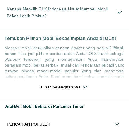
Kenapa Memilih OLX Indonesia Untuk Membeli Mobil
Bekas Lebih Praktis?
Temukan Pilihan Mobil Bekas Impian Anda di OLX!
Mencari mobil berkualitas dengan
budget
yang sesuai?
Mobil
bekas
bisa jadi pilihan cerdas untuk Anda! OLX hadir sebagai
platform
terdepan yang memudahkan Anda menemukan
beragam mobil bekas terbaik, mulai dari kendaraan pribadi yang
terawat hingga model-model populer yang siap menemani
setiap perjalanan Anda. Kami memahami bahwa memilih mobil
bekas butuh kepercayaan, oleh karena itu OLX menyediakan
Lihat Selengkapnya
ribuan daftar dari penjual terpercaya di seluruh Indonesia.
Jelajahi sekarang dan temukan mobil bekas yang paling sesuai
dengan gaya hidup, kebutuhan, dan
budget
Anda!
Jual Beli Mobil Bekas di Pariaman Timur
Memilih
mobil bekas
yang tepat tentu bukan perkara mudah.
Apakah Anda mencari mobil keluarga yang luas, SUV yang
tangguh untuk petualangan, sedan yang elegan untuk tampilan
PENCARIAN POPULER
berkelas, atau mobil kota yang irit dan lincah? Di OLX, Anda