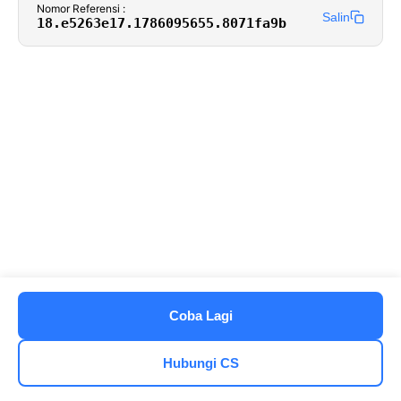
Nomor Referensi :
Salin
18.e5263e17.1786095655.8071fa9b
Coba Lagi
Hubungi CS