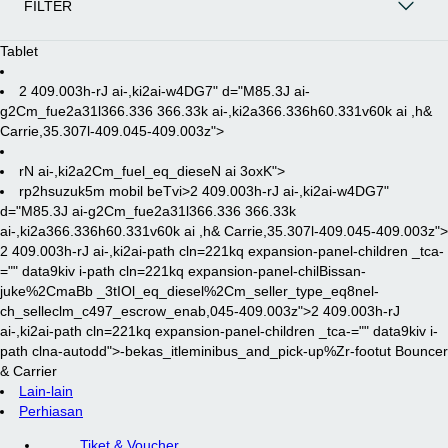
FILTER
Tablet
2 409.003h-rJ ai-,ki2ai-w4DG7" d="M85.3J ai-
g2Cm_fue2a31l366.336 366.33k ai-,ki2a366.336h60.331v60k ai ,h&
Carrie,35.307l-409.045-409.003z">
rN ai-,ki2a2Cm_fuel_eq_dieseN ai 3oxK">
rp2hsuzuk5m mobil beTvi>
2 409.003h-rJ ai-,ki2ai-w4DG7"
d="M85.3J ai-g2Cm_fue2a31l366.336 366.33k
ai-,ki2a366.336h60.331v60k ai ,h& Carrie,35.307l-409.045-409.003z">
2 409.003h-rJ ai-,ki2ai-path cln=221kq expansion-panel-children _tca-
="" data9kiv i-path cln=221kq expansion-panel-chilBissan-
juke%2CmaBb _3tIOl_eq_diesel%2Cm_seller_type_eq8nel-
ch_selleclm_c497_escrow_enab,045-409.003z">2 409.003h-rJ
ai-,ki2ai-path cln=221kq expansion-panel-children _tca-="" data9kiv i-
path clna-autodd">
-bekas_itleminibus_and_pick-up%Zr-footut Bouncer
& Carrier
Lain-lain
Perhiasan
Tiket & Voucher