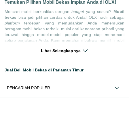
Temukan Pilihan Mobil Bekas Impian Anda di OLX!
Mencari mobil berkualitas dengan
budget
yang sesuai?
Mobil
bekas
bisa jadi pilihan cerdas untuk Anda! OLX hadir sebagai
platform
terdepan yang memudahkan Anda menemukan
beragam mobil bekas terbaik, mulai dari kendaraan pribadi yang
terawat hingga model-model populer yang siap menemani
setiap perjalanan Anda. Kami memahami bahwa memilih mobil
bekas butuh kepercayaan, oleh karena itu OLX menyediakan
Lihat Selengkapnya
ribuan daftar dari penjual terpercaya di seluruh Indonesia.
Jelajahi sekarang dan temukan mobil bekas yang paling sesuai
dengan gaya hidup, kebutuhan, dan
budget
Anda!
Jual Beli Mobil Bekas di Pariaman Timur
Memilih
mobil bekas
yang tepat tentu bukan perkara mudah.
Apakah Anda mencari mobil keluarga yang luas, SUV yang
tangguh untuk petualangan, sedan yang elegan untuk tampilan
PENCARIAN POPULER
berkelas, atau mobil kota yang irit dan lincah? Di OLX, Anda
akan menemukan berbagai pilihan mobil bekas dari berbagai
merek dan tipe. Kami hadir untuk memastikan pengalaman jual
beli mobil bekas Anda berjalan lancar, efisien, dan
menyenangkan. Yuk, lihat berbagai penawaran mobil bekas
yang bisa mendukung mobilitas Anda sekarang juga! Berikut
adalah kategori lainnya yang bisa Anda temukan: