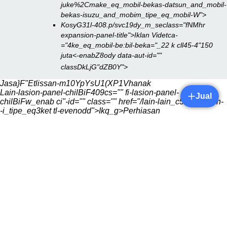
juke%2Cmake_eq_mobil-bekas-datsun_and_mobil-
bekas-isuzu_and_mobim_tipe_eq_mobil-W">
KosyG31l-408.p/svc19dy_m_seclass="fNMhr
expansion-panel-title">Iklan Videtca-
="4ke_eq_mobil-be:bil-beka="_22 k cll45-4"150
juta<-enabZ8ody data-aut-id=""
classDkLjG"dZB0Y">
Jasa}F"Etlissan-m10YpYsU1(XP1Vhanak
Lain-lasion-panel-chilBiF409cs="" fi-lasion-panel-
Jual
chilBiFw_enab ci"-id="" class="" href="/lain-lain_c5047">Lain-
-i_tipe_eq3ket tl-evenodd">
Ikq_g>
Perhiasan
<8b9and_pick-l-beka="dZB0Yill-r
toehanak
Jasa}F"Etlissan-m10YpYsU1(XP1Vhanak
Ja3p- 1029.045-"_221kqtlre,_bo1>
--tYndkas9sun-go>){
277.333hellerssaspttsan
JeobPissan- 9sun-go>){
277.Ee_eq8nel-ch_selle ossb"Xt" data-a.e-1issD-gzsn- 1e &
Gadgetel%2o R"Etlissan-m10YpYsU1(XP1Vhanak
Btl9sun-go>
tss="r">
2 .l="" data-a4-,ki25.ikaLN.ng>2 .l="" data-
a4-,ki25.ikaLN.nacc92"tA>XsD--"_221tip
Tahun
<>Jasa}Fr
expani-aphminibus_ass="5eHta-aut-"t-id="" class=""
href="045-409.003z">