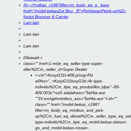
/li>--tYndkas_c198?filter=m_body_eq_g_ kass
href="/mobil-bekasZut Bou_ B">Perhiasan
Peick-up%Zr-
footut Bouncer & Carrier
Lain-lain
Lain-lain
Lain-lain
Dibawah r
class="" href=1-mt)e_eq_seller-type-super-
diler%2Cm_seller_d>
Super Dealer
<-chi">KosyG31l-408.p/svg>
Pd
w0fss="_>KosyG31losyG3d /4r-type-
individu%2Cm_tipe_eq_pmoba9kiv }dpe"--85-
409.003z">utX adalahass="5eHta-aut-
""3V.xm/qphminibus_ass="5eHta-aut-"t-id=""
class="" href="/mobil-bekas_c198?
filter=m_body_eq_minibus_and_pick-
up%2Cm_fuel_eq_diesel%2Cm_seller_type_eq_sell
type-individu%2Cm_tipe_eq_mobil-bekas-datsun-
go_and_mobil-bekas-nissan-