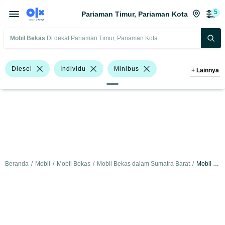
5
Pariaman Timur, Pariaman Kota
Mobil Bekas
Di dekat Pariaman Timur, Pariaman Kota
Diesel
Individu
Minibus
+
Lainnya
Pick-Up
Datsun GO
Nissan Juke
Datsun
Isuzu
Nissan
Suzuki
Toyota
Harga
Merek Dan Model
Tahun
Beranda
/
Mobil
/
Mobil Bekas
/
Mobil Bekas dalam Sumatra Barat
/
Mobil Bekas dalam Pariaman Kota
Tipe Bodi
Tipe Membership