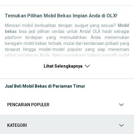
Temukan Pilihan Mobil Bekas Impian Anda di OLX!
Mencari mobil berkualitas dengan
budget
yang sesuai?
Mobil
bekas
bisa jadi pilihan cerdas untuk Anda! OLX hadir sebagai
platform
terdepan yang memudahkan Anda menemukan
beragam mobil bekas terbaik, mulai dari kendaraan pribadi yang
terawat hingga model-model populer yang siap menemani
setiap perjalanan Anda. Kami memahami bahwa memilih mobil
bekas butuh kepercayaan, oleh karena itu OLX menyediakan
Lihat Selengkapnya
ribuan daftar dari penjual terpercaya di seluruh Indonesia.
Jelajahi sekarang dan temukan mobil bekas yang paling sesuai
dengan gaya hidup, kebutuhan, dan
budget
Anda!
Jual Beli Mobil Bekas di Pariaman Timur
Memilih
mobil bekas
yang tepat tentu bukan perkara mudah.
Apakah Anda mencari mobil keluarga yang luas, SUV yang
tangguh untuk petualangan, sedan yang elegan untuk tampilan
PENCARIAN POPULER
berkelas, atau mobil kota yang irit dan lincah? Di OLX, Anda akan
menemukan berbagai pilihan mobil bekas dari berbagai merek
dan tipe. Kami hadir untuk memastikan pengalaman jual beli
mobil bekas Anda berjalan lancar, efisien, dan menyenangkan.
KATEGORI
Yuk, lihat berbagai penawaran mobil bekas yang bisa