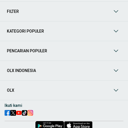
mendukung mobilitas Anda sekarang juga! Berikut adalah
kategori lainnya yang bisa Anda temukan:
FILTER
Mobil
: Temukan berbagai pilihan mobil berkualitas dan
terpercaya di OLX! Dapatkan penawaran terbaik untuk
berbagai jenis mobil baru maupun bekas dengan kondisi
KATEGORI POPULER
prima dan riwayat yang jelas. Mulai dari Honda, Toyota,
Suzuki, hingga Mitsubishi, tersedia berbagai model MPV, SUV,
Sedan, dan lainnya.
PENCARIAN POPULER
Aksesoris Mobil
: Lengkapi tampilan dan fungsionalitas mobil
Anda dengan
aksesoris mobil
terbaik dari OLX! Temukan
beragam pilihan produk berkualitas tinggi, mulai dari
aksesoris interior seperti sarung jok dan karpet, hingga
OLX INDONESIA
aksesoris eksterior seperti
body kit
dan
roof rack
.
Audio Mobil
: Nikmati perjalanan Anda dengan pengalaman
audio terbaik bersama
audio mobil
dari OLX! Tersedia
OLX
berbagai pilihan
head unit
, speaker, amplifier, subwoofer,
hingga instalasi audio profesional. Cocok untuk Anda yang
ingin meningkatkan kualitas suara dalam kabin
mobil
,
Ikuti kami
menjadikan setiap perjalanan lebih menyenangkan.
Spare Part Mobil
: Jaga performa
mobil
Anda dengan
spare
part mobil
original dan berkualitas dari OLX! Temukan
berbagai komponen penting mulai dari filter oli, kampas rem,