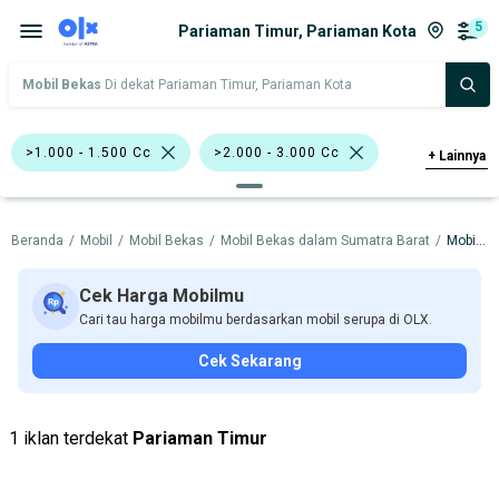
5
Pariaman Timur, Pariaman Kota
Mobil Bekas
Di dekat Pariaman Timur, Pariaman Kota
>1.000 - 1.500 Cc
>2.000 - 3.000 Cc
+
Lainnya
Putih
MPV
SUV
Wagon
Beranda
/
Mobil
/
Mobil Bekas
/
Mobil Bekas dalam Sumatra Barat
/
Mobil Bekas dalam Pariaman Kota
Nissan Livina
Nissan X-Trail
Nissan
Suzuki
Cek Harga Mobilmu
Cari tau harga mobilmu berdasarkan mobil serupa di OLX.
Harga
Merek Dan Model
Tahun
Cek Sekarang
Tipe Bodi
Tipe Membership
1 iklan terdekat
Pariaman Timur