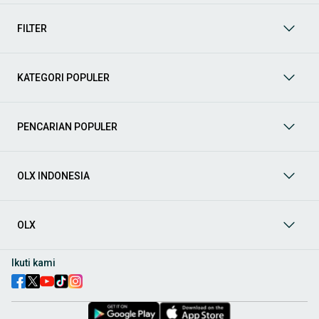
mendukung mobilitas Anda sekarang juga! Berikut adalah
kategori lainnya yang bisa Anda temukan:
FILTER
Mobil
: Temukan berbagai pilihan mobil berkualitas dan
terpercaya di OLX! Dapatkan penawaran terbaik untuk
berbagai jenis mobil baru maupun bekas dengan kondisi
KATEGORI POPULER
prima dan riwayat yang jelas. Mulai dari Honda, Toyota,
Suzuki, hingga Mitsubishi, tersedia berbagai model MPV, SUV,
Sedan, dan lainnya.
PENCARIAN POPULER
Aksesoris Mobil
: Lengkapi tampilan dan fungsionalitas mobil
Anda dengan
aksesoris mobil
terbaik dari OLX! Temukan
beragam pilihan produk berkualitas tinggi, mulai dari
aksesoris interior seperti sarung jok dan karpet, hingga
OLX INDONESIA
aksesoris eksterior seperti
body kit
dan
roof rack
.
Audio Mobil
: Nikmati perjalanan Anda dengan pengalaman
audio terbaik bersama
audio mobil
dari OLX! Tersedia
OLX
berbagai pilihan
head unit
, speaker, amplifier, subwoofer,
hingga instalasi audio profesional. Cocok untuk Anda yang
ingin meningkatkan kualitas suara dalam kabin
mobil
,
Ikuti kami
menjadikan setiap perjalanan lebih menyenangkan.
Spare Part Mobil
: Jaga performa
mobil
Anda dengan
spare
part mobil
original dan berkualitas dari OLX! Temukan
berbagai komponen penting mulai dari filter oli, kampas rem,