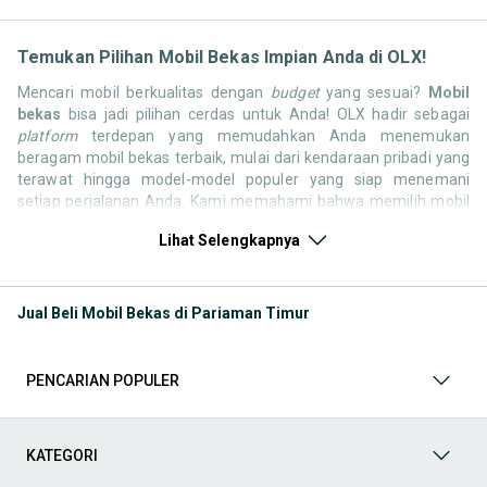
Temukan Pilihan Mobil Bekas Impian Anda di OLX!
Mencari mobil berkualitas dengan
budget
yang sesuai?
Mobil
bekas
bisa jadi pilihan cerdas untuk Anda! OLX hadir sebagai
platform
terdepan yang memudahkan Anda menemukan
beragam mobil bekas terbaik, mulai dari kendaraan pribadi yang
terawat hingga model-model populer yang siap menemani
setiap perjalanan Anda. Kami memahami bahwa memilih mobil
bekas butuh kepercayaan, oleh karena itu OLX menyediakan
Lihat Selengkapnya
ribuan daftar dari penjual terpercaya di seluruh Indonesia.
Jelajahi sekarang dan temukan mobil bekas yang paling sesuai
dengan gaya hidup, kebutuhan, dan
budget
Anda!
Jual Beli Mobil Bekas di Pariaman Timur
Memilih
mobil bekas
yang tepat tentu bukan perkara mudah.
Apakah Anda mencari mobil keluarga yang luas, SUV yang
tangguh untuk petualangan, sedan yang elegan untuk tampilan
PENCARIAN POPULER
berkelas, atau mobil kota yang irit dan lincah? Di OLX, Anda akan
menemukan berbagai pilihan mobil bekas dari berbagai merek
dan tipe. Kami hadir untuk memastikan pengalaman jual beli
mobil bekas Anda berjalan lancar, efisien, dan menyenangkan.
KATEGORI
Yuk, lihat berbagai penawaran mobil bekas yang bisa