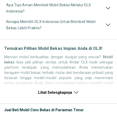
Apa Tips Aman Membeli Mobil Bekas Melalui OLX
Indonesia?
Kenapa Memilih OLX Indonesia Untuk Membeli Mobil
Bekas Lebih Praktis?
Temukan Pilihan Mobil Bekas Impian Anda di OLX!
Mencari mobil berkualitas dengan
budget
yang sesuai?
Mobil
bekas
bisa jadi pilihan cerdas untuk Anda! OLX hadir sebagai
platform
terdepan yang memudahkan Anda menemukan
beragam mobil bekas terbaik, mulai dari kendaraan pribadi yang
terawat hingga model-model populer yang siap menemani
setiap perjalanan Anda. Kami memahami bahwa memilih mobil
bekas butuh kepercayaan, oleh karena itu OLX menyediakan
Lihat Selengkapnya
ribuan daftar dari penjual terpercaya di seluruh Indonesia.
Jelajahi sekarang dan temukan mobil bekas yang paling sesuai
dengan gaya hidup, kebutuhan, dan
budget
Anda!
Jual Beli Mobil Civic Bekas di Pariaman Timur
Memilih
mobil bekas
yang tepat tentu bukan perkara mudah.