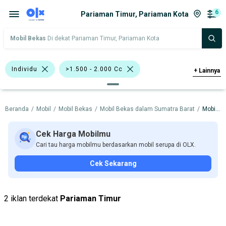
6
Pariaman Timur, Pariaman Kota
Mobil Bekas
Di dekat Pariaman Timur, Pariaman Kota
Individu
>1.500 - 2.000 Cc
+
Lainnya
Silver
MPV
Sedan
Beranda
/
Mobil
/
Mobil Bekas
/
Mobil Bekas dalam Sumatra Barat
/
Mobil Bekas dalam Pariaman Kota
Honda Civic
Honda
Toyota
Harga
Merek Dan Model
Tahun
Cek Harga Mobilmu
Cari tau harga mobilmu berdasarkan mobil serupa di OLX.
Tipe Bodi
Tipe Membership
Cek Sekarang
2 iklan terdekat
Pariaman Timur