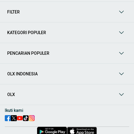
mendukung mobilitas Anda sekarang juga! Berikut adalah
kategori lainnya yang bisa Anda temukan:
FILTER
Mobil
: Temukan berbagai pilihan mobil berkualitas dan
terpercaya di OLX! Dapatkan penawaran terbaik untuk
berbagai jenis mobil baru maupun bekas dengan kondisi
KATEGORI POPULER
prima dan riwayat yang jelas. Mulai dari Honda, Toyota,
Suzuki, hingga Mitsubishi, tersedia berbagai model MPV, SUV,
Sedan, dan lainnya.
PENCARIAN POPULER
Aksesoris Mobil
: Lengkapi tampilan dan fungsionalitas mobil
Anda dengan
aksesoris mobil
terbaik dari OLX! Temukan
beragam pilihan produk berkualitas tinggi, mulai dari
aksesoris interior seperti sarung jok dan karpet, hingga
OLX INDONESIA
aksesoris eksterior seperti
body kit
dan
roof rack
.
Audio Mobil
: Nikmati perjalanan Anda dengan pengalaman
audio terbaik bersama
audio mobil
dari OLX! Tersedia
OLX
berbagai pilihan
head unit
, speaker, amplifier, subwoofer,
hingga instalasi audio profesional. Cocok untuk Anda yang
ingin meningkatkan kualitas suara dalam kabin
mobil
,
Ikuti kami
menjadikan setiap perjalanan lebih menyenangkan.
Spare Part Mobil
: Jaga performa
mobil
Anda dengan
spare
part mobil
original dan berkualitas dari OLX! Temukan
berbagai komponen penting mulai dari filter oli, kampas rem,