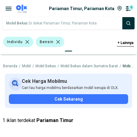
6
Pariaman Timur, Pariaman Kota
Mobil Bekas
Di dekat Pariaman Timur, Pariaman Kota
Individu
Bensin
+
Lainnya
>1.500 - 2.000 Cc
Biru
Abu-Abu
Beranda
/
Mobil
/
Mobil Bekas
/
Mobil Bekas dalam Sumatra Barat
/
Mobil Bekas dalam Pariaman Kota
Hijau
Sedan
Wagon
Datsun
Hyundai
Mitsubishi
Cek Harga Mobilmu
Cari tau harga mobilmu berdasarkan mobil serupa di OLX.
Nissan
Cek Sekarang
Harga
Merek Dan Model
Tahun
Tipe Bodi
Tipe Membership
1 iklan terdekat
Pariaman Timur