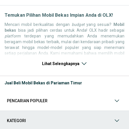
Temukan Pilihan Mobil Bekas Impian Anda di OLX!
Mencari mobil berkualitas dengan
budget
yang sesuai?
Mobil
bekas
bisa jadi pilihan cerdas untuk Anda! OLX hadir sebagai
platform
terdepan yang memudahkan Anda menemukan
beragam mobil bekas terbaik, mulai dari kendaraan pribadi yang
terawat hingga model-model populer yang siap menemani
setiap perjalanan Anda. Kami memahami bahwa memilih mobil
bekas butuh kepercayaan, oleh karena itu OLX menyediakan
Lihat Selengkapnya
ribuan daftar dari penjual terpercaya di seluruh Indonesia.
Jelajahi sekarang dan temukan mobil bekas yang paling sesuai
dengan gaya hidup, kebutuhan, dan
budget
Anda!
Jual Beli Mobil Bekas di Pariaman Timur
Memilih
mobil bekas
yang tepat tentu bukan perkara mudah.
Apakah Anda mencari mobil keluarga yang luas, SUV yang
tangguh untuk petualangan, sedan yang elegan untuk tampilan
PENCARIAN POPULER
berkelas, atau mobil kota yang irit dan lincah? Di OLX, Anda akan
menemukan berbagai pilihan mobil bekas dari berbagai merek
dan tipe. Kami hadir untuk memastikan pengalaman jual beli
mobil bekas Anda berjalan lancar, efisien, dan menyenangkan.
KATEGORI
Yuk, lihat berbagai penawaran mobil bekas yang bisa