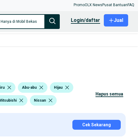
Promo
OLX News
Pusat Bantuan
FAQ
login/daftar
Jual
Hanya di Mobil Bekas
iru
Abu-abu
Hijau
hapus semua
Mitsubishi
Nissan
Cek Sekarang