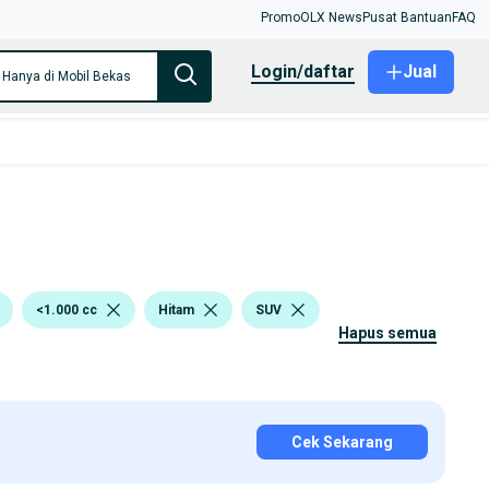
Promo
OLX News
Pusat Bantuan
FAQ
login/daftar
Jual
Hanya di Mobil Bekas
<1.000 cc
Hitam
SUV
hapus semua
Cek Sekarang