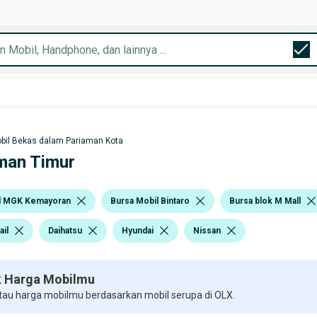
bil Bekas dalam Pariaman Kota
aman Timur
l MGK Kemayoran
Bursa Mobil Bintaro
Bursa blok M Mall
ail
Daihatsu
Hyundai
Nissan
 Harga Mobilmu
 tau harga mobilmu berdasarkan mobil serupa di OLX.