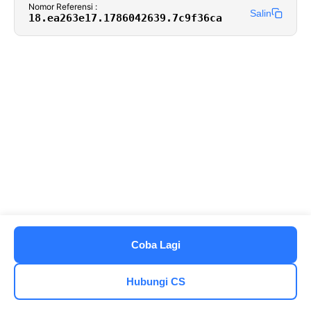
Nomor Referensi :
Salin
18.ea263e17.1786042639.7c9f36ca
Coba Lagi
Hubungi CS