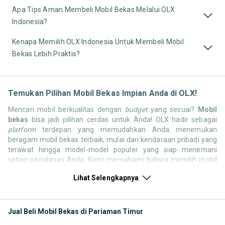
Apa Tips Aman Membeli Mobil Bekas Melalui OLX
Indonesia?
Kenapa Memilih OLX Indonesia Untuk Membeli Mobil
Bekas Lebih Praktis?
Temukan Pilihan Mobil Bekas Impian Anda di OLX!
Mencari mobil berkualitas dengan
budget
yang sesuai?
Mobil
bekas
bisa jadi pilihan cerdas untuk Anda! OLX hadir sebagai
platform
terdepan yang memudahkan Anda menemukan
beragam mobil bekas terbaik, mulai dari kendaraan pribadi yang
terawat hingga model-model populer yang siap menemani
setiap perjalanan Anda. Kami memahami bahwa memilih mobil
bekas butuh kepercayaan, oleh karena itu OLX menyediakan
Lihat Selengkapnya
ribuan daftar dari penjual terpercaya di seluruh Indonesia.
Jelajahi sekarang dan temukan mobil bekas yang paling sesuai
dengan gaya hidup, kebutuhan, dan
budget
Anda!
Jual Beli Mobil Bekas di Pariaman Timur
Memilih
mobil bekas
yang tepat tentu bukan perkara mudah.