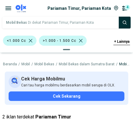
4
Pariaman Timur, Pariaman Kota
Mobil Bekas
Di dekat Pariaman Timur, Pariaman Kota
<1.000 Cc
>1.000 - 1.500 Cc
+
Lainnya
Bursa Mobil WTC Mangga Dua
Beranda
/
Mobil
/
Mobil Bekas
/
Mobil Bekas dalam Sumatra Barat
/
Mobil Bekas dalam Pariaman Kota
Bursa Mobil Blok M Plaza
Bursa Taman Palem Cengkareng
Cek Harga Mobilmu
Cari tau harga mobilmu berdasarkan mobil serupa di OLX.
Bursa BEZ Paramount Serpong
SUV
Cek Sekarang
Hatchback
Daihatsu
Nissan
Toyota
2 iklan terdekat
Pariaman Timur
Harga
Merek Dan Model
Tahun