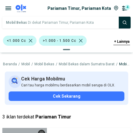
4
Pariaman Timur, Pariaman Kota
Mobil Bekas
Di dekat Pariaman Timur, Pariaman Kota
<1.000 Cc
>1.000 - 1.500 Cc
+
Lainnya
SUV
Hatchback
Beranda
/
Mobil
/
Mobil Bekas
/
Mobil Bekas dalam Sumatra Barat
/
Mobil Bekas dalam Pariaman Kota
Bursa Mobil WTC Mangga Dua
Bursa Mobil Blok M Plaza
Cek Harga Mobilmu
Cari tau harga mobilmu berdasarkan mobil serupa di OLX.
Bursa Blok M Mall
Cek Sekarang
Bursa Taman Palem Cengkareng
Bursa BEZ Paramount Serpong
3 iklan terdekat
Pariaman Timur
Daihatsu
Mitsubishi
Nissan