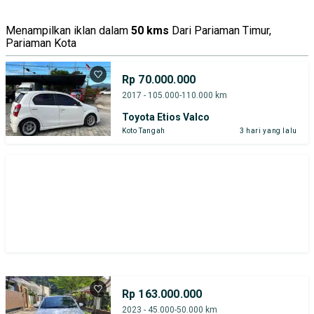
Mitsubishi
Nissan
Toyota
Menampilkan iklan dalam
50 kms
Dari Pariaman Timur,
Pariaman Kota
Harga
Merek Dan Model
Tahun
Tipe Bodi
Tipe Membership
Rp 70.000.000
2017 - 105.000-110.000 km
Toyota Etios Valco
Koto Tangah
3 hari yang lalu
Rp 163.000.000
2023 - 45.000-50.000 km