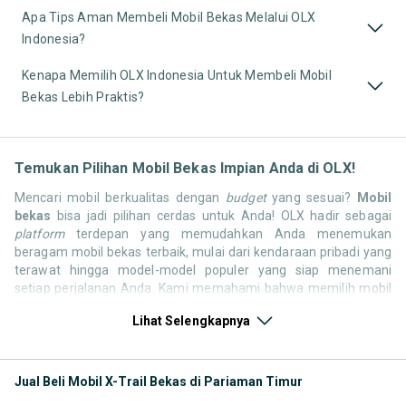
Apa Tips Aman Membeli Mobil Bekas Melalui OLX
Indonesia?
Kenapa Memilih OLX Indonesia Untuk Membeli Mobil
Bekas Lebih Praktis?
Temukan Pilihan Mobil Bekas Impian Anda di OLX!
Mencari mobil berkualitas dengan
budget
yang sesuai?
Mobil
bekas
bisa jadi pilihan cerdas untuk Anda! OLX hadir sebagai
platform
terdepan yang memudahkan Anda menemukan
beragam mobil bekas terbaik, mulai dari kendaraan pribadi yang
terawat hingga model-model populer yang siap menemani
setiap perjalanan Anda. Kami memahami bahwa memilih mobil
bekas butuh kepercayaan, oleh karena itu OLX menyediakan
Lihat Selengkapnya
ribuan daftar dari penjual terpercaya di seluruh Indonesia.
Jelajahi sekarang dan temukan mobil bekas yang paling sesuai
dengan gaya hidup, kebutuhan, dan
budget
Anda!
Jual Beli Mobil X-Trail Bekas di Pariaman Timur
Memilih
mobil bekas
yang tepat tentu bukan perkara mudah.