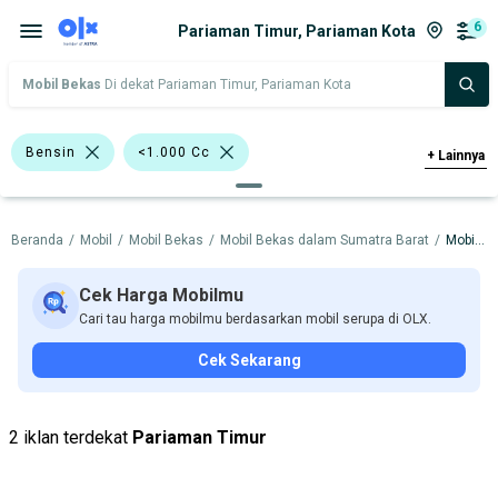
6
Pariaman Timur, Pariaman Kota
Mobil Bekas
Di dekat Pariaman Timur, Pariaman Kota
Bensin
<1.000 Cc
+
Lainnya
>1.000 - 1.500 Cc
Beranda
/
Mobil
/
Mobil Bekas
/
Mobil Bekas dalam Sumatra Barat
/
Mobil Bekas dalam Pariaman Kota
Bursa Mobil WTC Mangga Dua
Bursa Mobil Blok M Plaza
Cek Harga Mobilmu
Cari tau harga mobilmu berdasarkan mobil serupa di OLX.
Bursa Taman Palem Cengkareng
Cek Sekarang
Bursa BEZ Paramount Serpong
SUV
Hatchback
Minibus
2 iklan terdekat
Pariaman Timur
Nissan X-Trail
Daihatsu