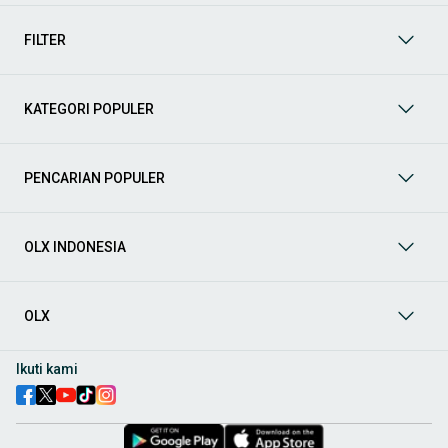
mendukung mobilitas Anda sekarang juga! Berikut adalah
kategori lainnya yang bisa Anda temukan:
FILTER
Mobil
: Temukan berbagai pilihan mobil berkualitas dan
terpercaya di OLX! Dapatkan penawaran terbaik untuk
berbagai jenis mobil baru maupun bekas dengan kondisi
KATEGORI POPULER
prima dan riwayat yang jelas. Mulai dari Honda, Toyota,
Suzuki, hingga Mitsubishi, tersedia berbagai model MPV, SUV,
Sedan, dan lainnya.
PENCARIAN POPULER
Aksesoris Mobil
: Lengkapi tampilan dan fungsionalitas mobil
Anda dengan
aksesoris mobil
terbaik dari OLX! Temukan
beragam pilihan produk berkualitas tinggi, mulai dari
aksesoris interior seperti sarung jok dan karpet, hingga
OLX INDONESIA
aksesoris eksterior seperti
body kit
dan
roof rack
.
Audio Mobil
: Nikmati perjalanan Anda dengan pengalaman
audio terbaik bersama
audio mobil
dari OLX! Tersedia
OLX
berbagai pilihan
head unit
, speaker, amplifier, subwoofer,
hingga instalasi audio profesional. Cocok untuk Anda yang
ingin meningkatkan kualitas suara dalam kabin
mobil
,
Ikuti kami
menjadikan setiap perjalanan lebih menyenangkan.
Spare Part Mobil
: Jaga performa
mobil
Anda dengan
spare
part mobil
original dan berkualitas dari OLX! Temukan
berbagai komponen penting mulai dari filter oli, kampas rem,