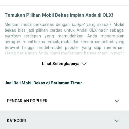
Temukan Pilihan Mobil Bekas Impian Anda di OLX!
Mencari mobil berkualitas dengan
budget
yang sesuai?
Mobil
bekas
bisa jadi pilihan cerdas untuk Anda! OLX hadir sebagai
platform
terdepan yang memudahkan Anda menemukan
beragam mobil bekas terbaik, mulai dari kendaraan pribadi yang
terawat hingga model-model populer yang siap menemani
setiap perjalanan Anda. Kami memahami bahwa memilih mobil
bekas butuh kepercayaan, oleh karena itu OLX menyediakan
Lihat Selengkapnya
ribuan daftar dari penjual terpercaya di seluruh Indonesia.
Jelajahi sekarang dan temukan mobil bekas yang paling sesuai
dengan gaya hidup, kebutuhan, dan
budget
Anda!
Jual Beli Mobil Bekas di Pariaman Timur
Memilih
mobil bekas
yang tepat tentu bukan perkara mudah.
Apakah Anda mencari mobil keluarga yang luas, SUV yang
tangguh untuk petualangan, sedan yang elegan untuk tampilan
PENCARIAN POPULER
berkelas, atau mobil kota yang irit dan lincah? Di OLX, Anda akan
menemukan berbagai pilihan mobil bekas dari berbagai merek
dan tipe. Kami hadir untuk memastikan pengalaman jual beli
mobil bekas Anda berjalan lancar, efisien, dan menyenangkan.
KATEGORI
Yuk, lihat berbagai penawaran mobil bekas yang bisa