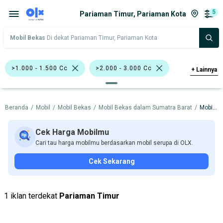
5
Pariaman Timur, Pariaman Kota
Mobil Bekas
Di dekat Pariaman Timur, Pariaman Kota
>1.000 - 1.500 Cc
>2.000 - 3.000 Cc
+
Lainnya
Putih
SUV
Wagon
Beranda
/
Mobil
/
Mobil Bekas
/
Mobil Bekas dalam Sumatra Barat
/
Mobil Bekas dalam Pariaman Kota
Nissan Livina
Nissan X-Trail
Nissan
Suzuki
Cek Harga Mobilmu
Cari tau harga mobilmu berdasarkan mobil serupa di OLX.
Harga
Merek Dan Model
Tahun
Cek Sekarang
Tipe Bodi
Tipe Membership
1 iklan terdekat
Pariaman Timur