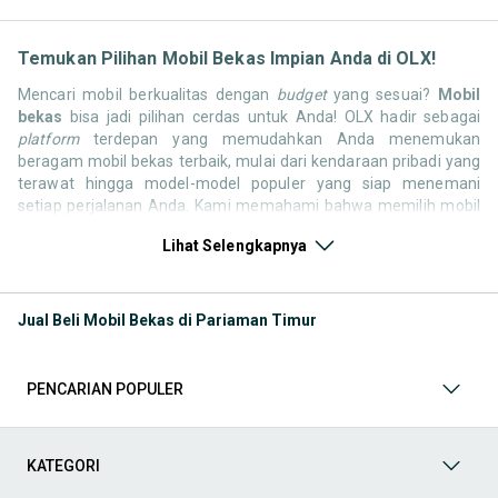
Temukan Pilihan Mobil Bekas Impian Anda di OLX!
Mencari mobil berkualitas dengan
budget
yang sesuai?
Mobil
bekas
bisa jadi pilihan cerdas untuk Anda! OLX hadir sebagai
platform
terdepan yang memudahkan Anda menemukan
beragam mobil bekas terbaik, mulai dari kendaraan pribadi yang
terawat hingga model-model populer yang siap menemani
setiap perjalanan Anda. Kami memahami bahwa memilih mobil
bekas butuh kepercayaan, oleh karena itu OLX menyediakan
Lihat Selengkapnya
ribuan daftar dari penjual terpercaya di seluruh Indonesia.
Jelajahi sekarang dan temukan mobil bekas yang paling sesuai
dengan gaya hidup, kebutuhan, dan
budget
Anda!
Jual Beli Mobil Bekas di Pariaman Timur
Memilih
mobil bekas
yang tepat tentu bukan perkara mudah.
Apakah Anda mencari mobil keluarga yang luas, SUV yang
tangguh untuk petualangan, sedan yang elegan untuk tampilan
PENCARIAN POPULER
berkelas, atau mobil kota yang irit dan lincah? Di OLX, Anda akan
menemukan berbagai pilihan mobil bekas dari berbagai merek
dan tipe. Kami hadir untuk memastikan pengalaman jual beli
mobil bekas Anda berjalan lancar, efisien, dan menyenangkan.
KATEGORI
Yuk, lihat berbagai penawaran mobil bekas yang bisa