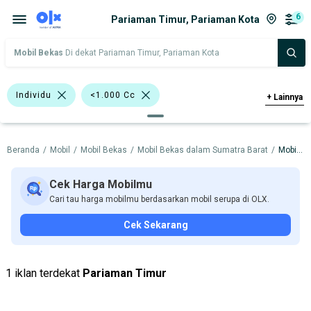
6
Pariaman Timur, Pariaman Kota
Mobil Bekas
Di dekat Pariaman Timur, Pariaman Kota
Individu
<1.000 Cc
+
Lainnya
>1.000 - 1.500 Cc
Beranda
/
Mobil
/
Mobil Bekas
/
Mobil Bekas dalam Sumatra Barat
/
Mobil Bekas dalam Pariaman Kota
Bursa Mobil Blok M Plaza
Bursa Taman Palem Cengkareng
Cek Harga Mobilmu
Cari tau harga mobilmu berdasarkan mobil serupa di OLX.
Bursa BEZ Paramount Serpong
Abu-Abu
Cek Sekarang
Daihatsu Ayla
Nissan X-Trail
Daihatsu
Honda
Nissan
1 iklan terdekat
Pariaman Timur
Suzuki