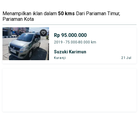
Harga
Merek Dan Model
Tahun
Menampilkan iklan dalam
50 kms
Dari Pariaman Timur,
Pariaman Kota
Tipe Bodi
Tipe Membership
Rp 95.000.000
2019 - 75.000-80.000 km
Suzuki Karimun
Kuranji
21 Jul