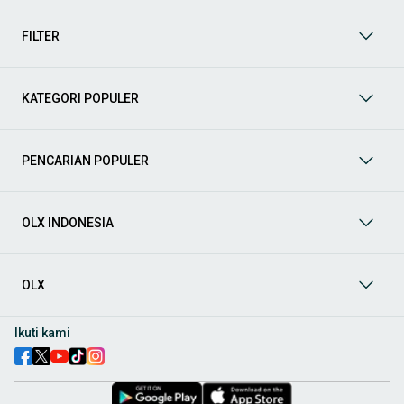
mendukung mobilitas Anda sekarang juga! Berikut adalah
kategori lainnya yang bisa Anda temukan:
FILTER
Mobil
: Temukan berbagai pilihan mobil berkualitas dan
terpercaya di OLX! Dapatkan penawaran terbaik untuk
berbagai jenis mobil baru maupun bekas dengan kondisi
KATEGORI POPULER
prima dan riwayat yang jelas. Mulai dari Honda, Toyota,
Suzuki, hingga Mitsubishi, tersedia berbagai model MPV, SUV,
Sedan, dan lainnya.
PENCARIAN POPULER
Aksesoris Mobil
: Lengkapi tampilan dan fungsionalitas mobil
Anda dengan
aksesoris mobil
terbaik dari OLX! Temukan
beragam pilihan produk berkualitas tinggi, mulai dari
aksesoris interior seperti sarung jok dan karpet, hingga
OLX INDONESIA
aksesoris eksterior seperti
body kit
dan
roof rack
.
Audio Mobil
: Nikmati perjalanan Anda dengan pengalaman
audio terbaik bersama
audio mobil
dari OLX! Tersedia
OLX
berbagai pilihan
head unit
, speaker, amplifier, subwoofer,
hingga instalasi audio profesional. Cocok untuk Anda yang
ingin meningkatkan kualitas suara dalam kabin
mobil
,
Ikuti kami
menjadikan setiap perjalanan lebih menyenangkan.
Spare Part Mobil
: Jaga performa
mobil
Anda dengan
spare
part mobil
original dan berkualitas dari OLX! Temukan
berbagai komponen penting mulai dari filter oli, kampas rem,