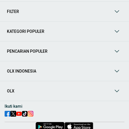
mendukung mobilitas Anda sekarang juga! Berikut adalah
kategori lainnya yang bisa Anda temukan:
FILTER
Mobil
: Temukan berbagai pilihan mobil berkualitas dan
terpercaya di OLX! Dapatkan penawaran terbaik untuk
berbagai jenis mobil baru maupun bekas dengan kondisi
KATEGORI POPULER
prima dan riwayat yang jelas. Mulai dari Honda, Toyota,
Suzuki, hingga Mitsubishi, tersedia berbagai model MPV, SUV,
Sedan, dan lainnya.
PENCARIAN POPULER
Aksesoris Mobil
: Lengkapi tampilan dan fungsionalitas mobil
Anda dengan
aksesoris mobil
terbaik dari OLX! Temukan
beragam pilihan produk berkualitas tinggi, mulai dari
aksesoris interior seperti sarung jok dan karpet, hingga
OLX INDONESIA
aksesoris eksterior seperti
body kit
dan
roof rack
.
Audio Mobil
: Nikmati perjalanan Anda dengan pengalaman
audio terbaik bersama
audio mobil
dari OLX! Tersedia
OLX
berbagai pilihan
head unit
, speaker, amplifier, subwoofer,
hingga instalasi audio profesional. Cocok untuk Anda yang
ingin meningkatkan kualitas suara dalam kabin
mobil
,
Ikuti kami
menjadikan setiap perjalanan lebih menyenangkan.
Spare Part Mobil
: Jaga performa
mobil
Anda dengan
spare
part mobil
original dan berkualitas dari OLX! Temukan
berbagai komponen penting mulai dari filter oli, kampas rem,