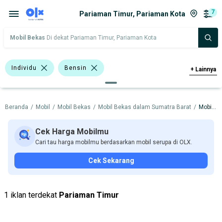
7
Pariaman Timur, Pariaman Kota
Mobil Bekas
Di dekat Pariaman Timur, Pariaman Kota
Individu
Bensin
+
Lainnya
Bursa Mobil Blok M Plaza
Beranda
/
Mobil
/
Mobil Bekas
/
Mobil Bekas dalam Sumatra Barat
/
Mobil Bekas dalam Pariaman Kota
Bursa Taman Palem Cengkareng
Bursa BEZ Paramount Serpong
Hitam
Cek Harga Mobilmu
Cari tau harga mobilmu berdasarkan mobil serupa di OLX.
>1.000 - 1.500 Cc
>1.500 - 2.000 Cc
Cek Sekarang
Nissan X-Trail
Daihatsu
Nissan
Suzuki
Toyota
1 iklan terdekat
Pariaman Timur
Harga
Merek Dan Model
Tahun