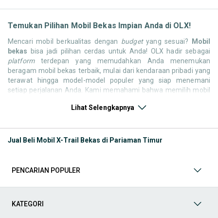
Temukan Pilihan Mobil Bekas Impian Anda di OLX!
Mencari mobil berkualitas dengan
budget
yang sesuai?
Mobil
bekas
bisa jadi pilihan cerdas untuk Anda! OLX hadir sebagai
platform
terdepan yang memudahkan Anda menemukan
beragam mobil bekas terbaik, mulai dari kendaraan pribadi yang
terawat hingga model-model populer yang siap menemani
setiap perjalanan Anda. Kami memahami bahwa memilih mobil
bekas butuh kepercayaan, oleh karena itu OLX menyediakan
Lihat Selengkapnya
ribuan daftar dari penjual terpercaya di seluruh Indonesia.
Jelajahi sekarang dan temukan mobil bekas yang paling sesuai
dengan gaya hidup, kebutuhan, dan
budget
Anda!
Jual Beli Mobil X-Trail Bekas di Pariaman Timur
Memilih
mobil bekas
yang tepat tentu bukan perkara mudah.
Apakah Anda mencari mobil keluarga yang luas, SUV yang
tangguh untuk petualangan, sedan yang elegan untuk tampilan
PENCARIAN POPULER
berkelas, atau mobil kota yang irit dan lincah? Di OLX, Anda akan
menemukan berbagai pilihan mobil bekas dari berbagai merek
dan tipe. Kami hadir untuk memastikan pengalaman jual beli
mobil bekas Anda berjalan lancar, efisien, dan menyenangkan.
KATEGORI
Yuk, lihat berbagai penawaran mobil bekas yang bisa