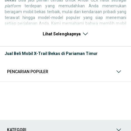
platform
terdepan yang memudahkan Anda menemukan
beragam mobil bekas terbaik, mulai dari kendaraan pribadi yang
terawat hingga model-model populer yang siap menemani
setiap perjalanan Anda. Kami memahami bahwa memilih mobil
bekas butuh kepercayaan, oleh karena itu OLX menyediakan
Lihat Selengkapnya
ribuan daftar dari penjual terpercaya di seluruh Indonesia.
Jelajahi sekarang dan temukan mobil bekas yang paling sesuai
dengan gaya hidup, kebutuhan, dan
budget
Anda!
Jual Beli Mobil X-Trail Bekas di Pariaman Timur
Memilih
mobil bekas
yang tepat tentu bukan perkara mudah.
Apakah Anda mencari mobil keluarga yang luas, SUV yang
tangguh untuk petualangan, sedan yang elegan untuk tampilan
PENCARIAN POPULER
berkelas, atau mobil kota yang irit dan lincah? Di OLX, Anda akan
menemukan berbagai pilihan mobil bekas dari berbagai merek
dan tipe. Kami hadir untuk memastikan pengalaman jual beli
mobil bekas Anda berjalan lancar, efisien, dan menyenangkan.
Yuk, lihat berbagai penawaran mobil bekas yang bisa
mendukung mobilitas Anda sekarang juga! Berikut adalah
kategori lainnya yang bisa Anda temukan:
Mobil
: Temukan berbagai pilihan mobil berkualitas dan
terpercaya di OLX! Dapatkan penawaran terbaik untuk
berbagai jenis mobil baru maupun bekas dengan kondisi
KATEGORI