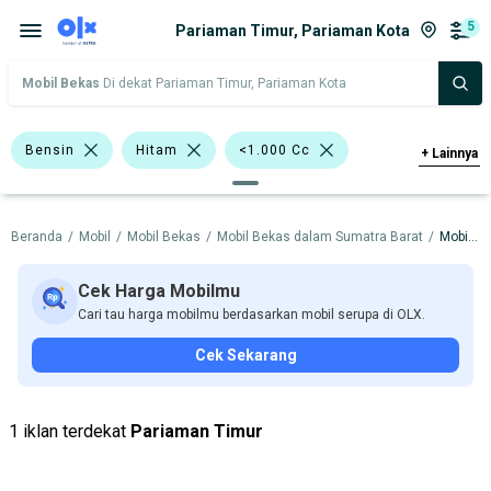
5
Pariaman Timur, Pariaman Kota
Mobil Bekas
Di dekat Pariaman Timur, Pariaman Kota
Bensin
Hitam
<1.000 Cc
+
Lainnya
>1.500 - 2.000 Cc
>2.000 - 3.000 Cc
Beranda
/
Mobil
/
Mobil Bekas
/
Mobil Bekas dalam Sumatra Barat
/
Mobil Bekas dalam Pariaman Kota
BMW 318i
Nissan X-Trail
BMW
Datsun
Nissan
Suzuki
Cek Harga Mobilmu
Cari tau harga mobilmu berdasarkan mobil serupa di OLX.
Harga
Merek Dan Model
Tahun
Cek Sekarang
Tipe Bodi
Tipe Membership
1 iklan terdekat
Pariaman Timur