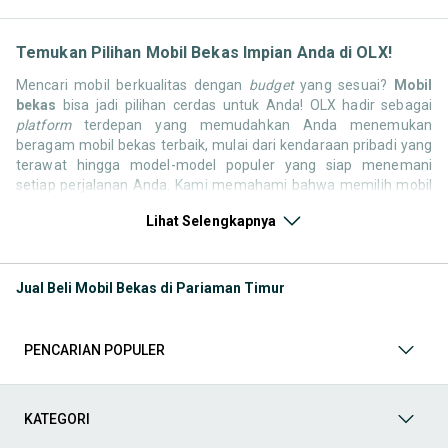
Temukan Pilihan Mobil Bekas Impian Anda di OLX!
Mencari mobil berkualitas dengan
budget
yang sesuai?
Mobil
bekas
bisa jadi pilihan cerdas untuk Anda! OLX hadir sebagai
platform
terdepan yang memudahkan Anda menemukan
beragam mobil bekas terbaik, mulai dari kendaraan pribadi yang
terawat hingga model-model populer yang siap menemani
setiap perjalanan Anda. Kami memahami bahwa memilih mobil
bekas butuh kepercayaan, oleh karena itu OLX menyediakan
Lihat Selengkapnya
ribuan daftar dari penjual terpercaya di seluruh Indonesia.
Jelajahi sekarang dan temukan mobil bekas yang paling sesuai
dengan gaya hidup, kebutuhan, dan
budget
Anda!
Jual Beli Mobil Bekas di Pariaman Timur
Memilih
mobil bekas
yang tepat tentu bukan perkara mudah.
Apakah Anda mencari mobil keluarga yang luas, SUV yang
tangguh untuk petualangan, sedan yang elegan untuk tampilan
PENCARIAN POPULER
berkelas, atau mobil kota yang irit dan lincah? Di OLX, Anda akan
menemukan berbagai pilihan mobil bekas dari berbagai merek
dan tipe. Kami hadir untuk memastikan pengalaman jual beli
mobil bekas Anda berjalan lancar, efisien, dan menyenangkan.
KATEGORI
Yuk, lihat berbagai penawaran mobil bekas yang bisa