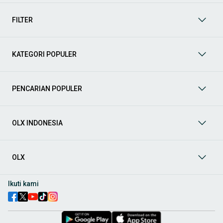
mendukung mobilitas Anda sekarang juga! Berikut adalah
kategori lainnya yang bisa Anda temukan:
FILTER
Mobil
: Temukan berbagai pilihan mobil berkualitas dan
terpercaya di OLX! Dapatkan penawaran terbaik untuk
berbagai jenis mobil baru maupun bekas dengan kondisi
KATEGORI POPULER
prima dan riwayat yang jelas. Mulai dari Honda, Toyota,
Suzuki, hingga Mitsubishi, tersedia berbagai model MPV, SUV,
Sedan, dan lainnya.
PENCARIAN POPULER
Aksesoris Mobil
: Lengkapi tampilan dan fungsionalitas mobil
Anda dengan
aksesoris mobil
terbaik dari OLX! Temukan
beragam pilihan produk berkualitas tinggi, mulai dari
aksesoris interior seperti sarung jok dan karpet, hingga
OLX INDONESIA
aksesoris eksterior seperti
body kit
dan
roof rack
.
Audio Mobil
: Nikmati perjalanan Anda dengan pengalaman
audio terbaik bersama
audio mobil
dari OLX! Tersedia
OLX
berbagai pilihan
head unit
, speaker, amplifier, subwoofer,
hingga instalasi audio profesional. Cocok untuk Anda yang
ingin meningkatkan kualitas suara dalam kabin
mobil
,
Ikuti kami
menjadikan setiap perjalanan lebih menyenangkan.
Spare Part Mobil
: Jaga performa
mobil
Anda dengan
spare
part mobil
original dan berkualitas dari OLX! Temukan
berbagai komponen penting mulai dari filter oli, kampas rem,