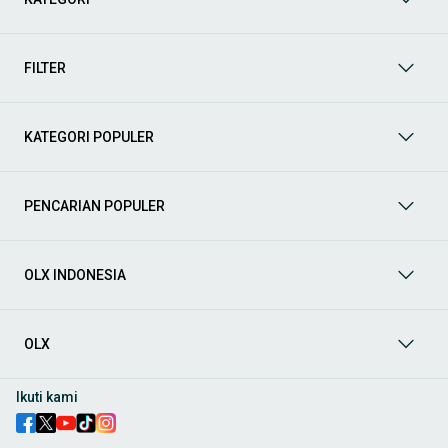
Yuk, lihat berbagai penawaran mobil bekas yang bisa
mendukung mobilitas Anda sekarang juga! Berikut adalah
kategori lainnya yang bisa Anda temukan:
FILTER
Mobil
: Temukan berbagai pilihan mobil berkualitas dan
terpercaya di OLX! Dapatkan penawaran terbaik untuk
berbagai jenis mobil baru maupun bekas dengan kondisi
KATEGORI POPULER
prima dan riwayat yang jelas. Mulai dari Honda, Toyota,
Suzuki, hingga Mitsubishi, tersedia berbagai model MPV, SUV,
Sedan, dan lainnya.
PENCARIAN POPULER
Aksesoris Mobil
: Lengkapi tampilan dan fungsionalitas mobil
Anda dengan
aksesoris mobil
terbaik dari OLX! Temukan
beragam pilihan produk berkualitas tinggi, mulai dari
aksesoris interior seperti sarung jok dan karpet, hingga
OLX INDONESIA
aksesoris eksterior seperti
body kit
dan
roof rack
.
Audio Mobil
: Nikmati perjalanan Anda dengan pengalaman
audio terbaik bersama
audio mobil
dari OLX! Tersedia
OLX
berbagai pilihan
head unit
, speaker, amplifier, subwoofer,
hingga instalasi audio profesional. Cocok untuk Anda yang
ingin meningkatkan kualitas suara dalam kabin
mobil
,
Ikuti kami
menjadikan setiap perjalanan lebih menyenangkan.
Spare Part Mobil
: Jaga performa
mobil
Anda dengan
spare