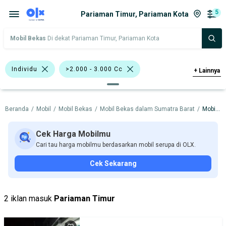
5
Pariaman Timur, Pariaman Kota
Mobil Bekas
Di dekat Pariaman Timur, Pariaman Kota
Individu
>2.000 - 3.000 Cc
+
Lainnya
Hitam
Putih
Kuning
Beranda
/
Mobil
/
Mobil Bekas
/
Mobil Bekas dalam Sumatra Barat
/
Mobil Bekas dalam Pariaman Kota
Mazda CX-5
Ford
Isuzu
Mazda
Nissan
Cek Harga Mobilmu
Cari tau harga mobilmu berdasarkan mobil serupa di OLX.
Harga
Merek Dan Model
Tahun
Cek Sekarang
Tipe Bodi
Tipe Membership
2 iklan masuk
Pariaman Timur