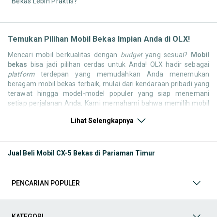
Bekas Lebih Praktis?
Temukan Pilihan Mobil Bekas Impian Anda di OLX!
Mencari mobil berkualitas dengan
budget
yang sesuai?
Mobil
bekas
bisa jadi pilihan cerdas untuk Anda! OLX hadir sebagai
platform
terdepan yang memudahkan Anda menemukan
beragam mobil bekas terbaik, mulai dari kendaraan pribadi yang
terawat hingga model-model populer yang siap menemani
setiap perjalanan Anda. Kami memahami bahwa memilih mobil
bekas butuh kepercayaan, oleh karena itu OLX menyediakan
Lihat Selengkapnya
ribuan daftar dari penjual terpercaya di seluruh Indonesia.
Jelajahi sekarang dan temukan mobil bekas yang paling sesuai
dengan gaya hidup, kebutuhan, dan
budget
Anda!
Jual Beli Mobil CX-5 Bekas di Pariaman Timur
Memilih
mobil bekas
yang tepat tentu bukan perkara mudah.
Apakah Anda mencari mobil keluarga yang luas, SUV yang
tangguh untuk petualangan, sedan yang elegan untuk tampilan
PENCARIAN POPULER
berkelas, atau mobil kota yang irit dan lincah? Di OLX, Anda akan
menemukan berbagai pilihan mobil bekas dari berbagai merek
dan tipe. Kami hadir untuk memastikan pengalaman jual beli
mobil bekas Anda berjalan lancar, efisien, dan menyenangkan.
KATEGORI