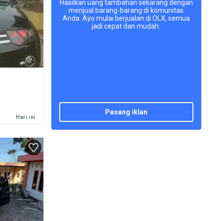
Hasilkan uang tambahan sekarang dengan
menjual barang-barang di komunitas
Anda. Ayo mulai berjualan di OLX, semua
jadi cepat dan mudah.
pasang iklan
Hari ini