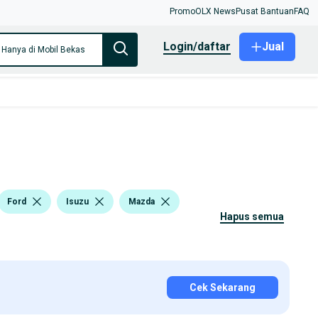
Promo
OLX News
Pusat Bantuan
FAQ
login/daftar
Jual
Hanya di Mobil Bekas
Ford
Isuzu
Mazda
hapus semua
Cek Sekarang