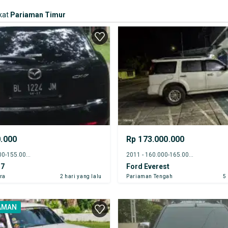
kat
Pariaman Timur
0.000
Rp 173.000.000
2012 - 150.000-155.000 km
2011 - 160.000-165.000 km
-7
Ford Everest
ra
2 hari yang lalu
Pariaman Tengah
5
AMAN