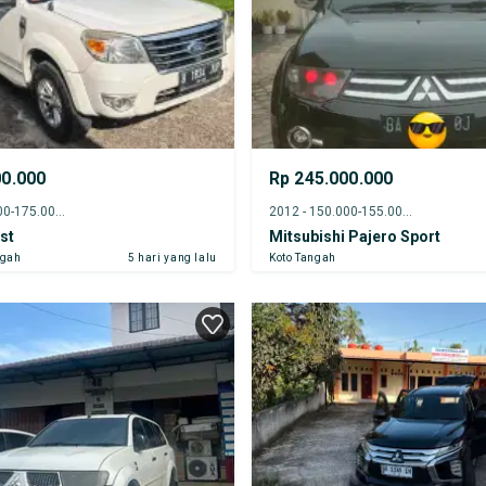
00.000
Rp 245.000.000
2011 - 170.000-175.000 km
2012 - 150.000-155.000 km
st
Mitsubishi Pajero Sport
ngah
5 hari yang lalu
Koto Tangah