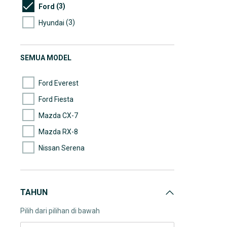
(3)
Ford
(3)
Hyundai
(3)
Suzuki
(2)
Mazda
SEMUA MODEL
(2)
Wuling
Ford Everest
Ford Fiesta
Mazda CX-7
Mazda RX-8
Nissan Serena
TAHUN
Pilih dari pilihan di bawah