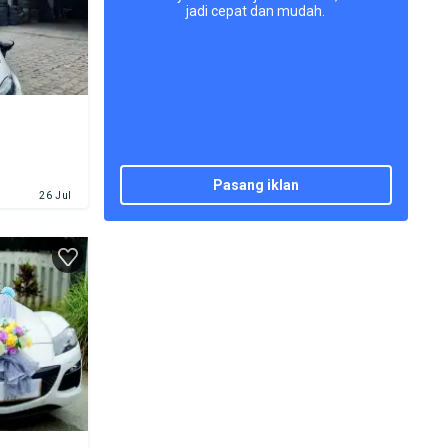
jadi cepat dan mudah.
pasang iklan
26 Jul