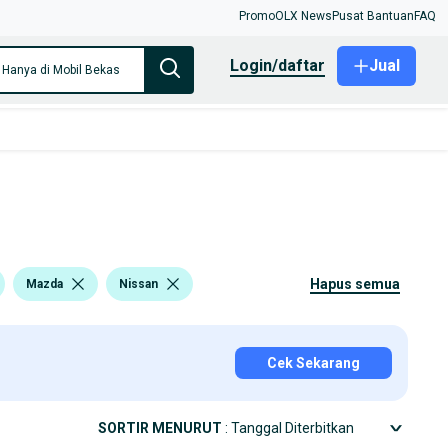
Promo
OLX News
Pusat Bantuan
FAQ
login/daftar
Jual
Hanya di Mobil Bekas
hapus semua
Mazda
Nissan
Cek Sekarang
SORTIR MENURUT
: Tanggal Diterbitkan