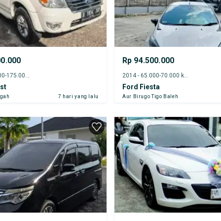
00.000
Rp 94.500.000
2011 - 170.000-175.000 km
2014 - 65.000-70.000 km
st
Ford Fiesta
ngah
7 hari yang lalu
Aur Birugo Tigo Baleh