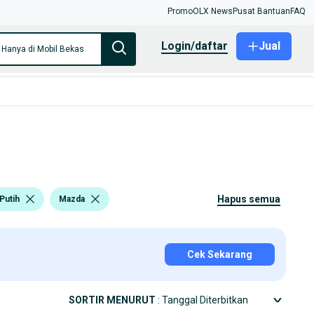
Promo
OLX News
Pusat Bantuan
FAQ
login/daftar
Jual
Hanya di Mobil Bekas
hapus semua
Putih
Mazda
Cek Sekarang
SORTIR MENURUT
: Tanggal Diterbitkan