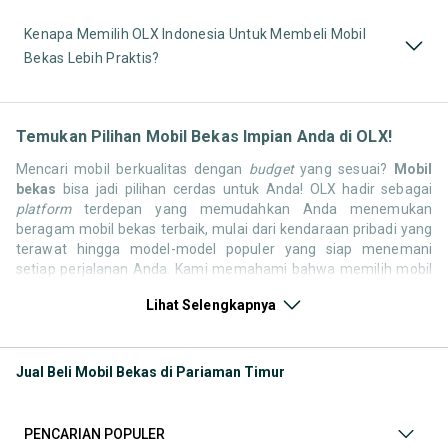
Kenapa Memilih OLX Indonesia Untuk Membeli Mobil
Bekas Lebih Praktis?
Temukan Pilihan Mobil Bekas Impian Anda di OLX!
Mencari mobil berkualitas dengan
budget
yang sesuai?
Mobil
bekas
bisa jadi pilihan cerdas untuk Anda! OLX hadir sebagai
platform
terdepan yang memudahkan Anda menemukan
beragam mobil bekas terbaik, mulai dari kendaraan pribadi yang
terawat hingga model-model populer yang siap menemani
setiap perjalanan Anda. Kami memahami bahwa memilih mobil
bekas butuh kepercayaan, oleh karena itu OLX menyediakan
Lihat Selengkapnya
ribuan daftar dari penjual terpercaya di seluruh Indonesia.
Jelajahi sekarang dan temukan mobil bekas yang paling sesuai
dengan gaya hidup, kebutuhan, dan
budget
Anda!
Jual Beli Mobil Bekas di Pariaman Timur
Memilih
mobil bekas
yang tepat tentu bukan perkara mudah.
Apakah Anda mencari mobil keluarga yang luas, SUV yang
tangguh untuk petualangan, sedan yang elegan untuk tampilan
PENCARIAN POPULER
berkelas, atau mobil kota yang irit dan lincah? Di OLX, Anda akan