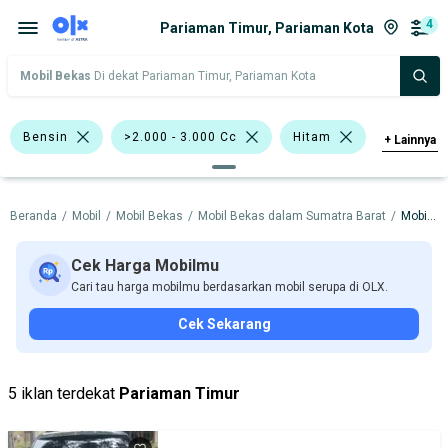
4
Pariaman Timur, Pariaman Kota
Mobil Bekas
Di dekat Pariaman Timur, Pariaman Kota
Bensin
>2.000 - 3.000 Cc
Hitam
+
Lainnya
Silver
Hijau
Putih
Honda
Beranda
/
Mobil
/
Mobil Bekas
/
Mobil Bekas dalam Sumatra Barat
/
Mobil Bekas dalam Pariaman Kota
Mazda
Nissan
Harga
Merek Dan Model
Tahun
Cek Harga Mobilmu
Cari tau harga mobilmu berdasarkan mobil serupa di OLX.
Tipe Bodi
Tipe Membership
Cek Sekarang
5 iklan terdekat
Pariaman Timur