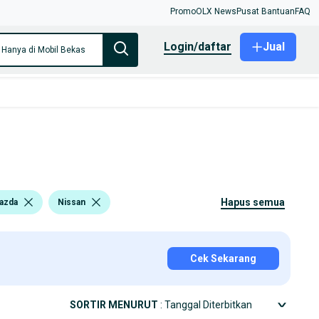
Promo
OLX News
Pusat Bantuan
FAQ
login/daftar
Jual
Hanya di Mobil Bekas
hapus semua
azda
Nissan
Cek Sekarang
SORTIR MENURUT
: Tanggal Diterbitkan