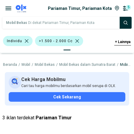
5
Pariaman Timur, Pariaman Kota
Mobil Bekas
Di dekat Pariaman Timur, Pariaman Kota
Individu
>1.500 - 2.000 Cc
+
Lainnya
Silver
Honda Civic
Honda
Beranda
/
Mobil
/
Mobil Bekas
/
Mobil Bekas dalam Sumatra Barat
/
Mobil Bekas dalam Pariaman Kota
Toyota
Harga
Merek Dan Model
Tahun
Cek Harga Mobilmu
Cari tau harga mobilmu berdasarkan mobil serupa di OLX.
Tipe Bodi
Tipe Membership
Cek Sekarang
3 iklan terdekat
Pariaman Timur