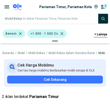
5
Pariaman Timur, Pariaman Kota
Mobil Bekas
Di dekat Pariaman Timur, Pariaman Kota
Bensin
>1.000 - 1.500 Cc
+
Lainnya
Bursa Mobil Blok M Plaza
Beranda
/
Mobil
/
Mobil Bekas
/
Mobil Bekas dalam Sumatra Barat
/
Mobil Bekas dalam Pariaman Kota
Bursa Blok M Mall
Bursa Taman Palem Cengkareng
Cek Harga Mobilmu
Cari tau harga mobilmu berdasarkan mobil serupa di OLX.
Bursa Carsolutions Solo
Nissan X-Trail
Cek Sekarang
Daihatsu
Mitsubishi
Nissan
Toyota
2 iklan terdekat
Pariaman Timur
Harga
Merek Dan Model
Tahun