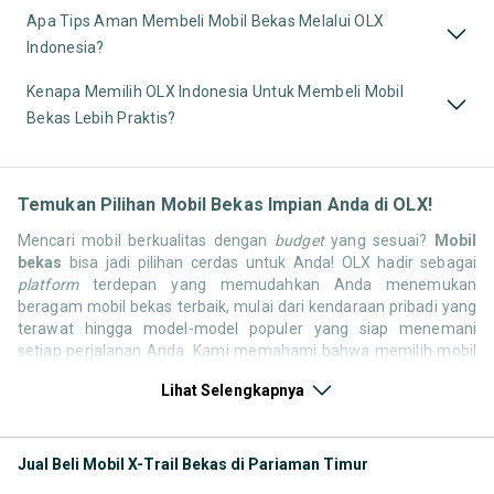
Apa Tips Aman Membeli Mobil Bekas Melalui OLX
Indonesia?
Kenapa Memilih OLX Indonesia Untuk Membeli Mobil
Bekas Lebih Praktis?
Temukan Pilihan Mobil Bekas Impian Anda di OLX!
Mencari mobil berkualitas dengan
budget
yang sesuai?
Mobil
bekas
bisa jadi pilihan cerdas untuk Anda! OLX hadir sebagai
platform
terdepan yang memudahkan Anda menemukan
beragam mobil bekas terbaik, mulai dari kendaraan pribadi yang
terawat hingga model-model populer yang siap menemani
setiap perjalanan Anda. Kami memahami bahwa memilih mobil
bekas butuh kepercayaan, oleh karena itu OLX menyediakan
Lihat Selengkapnya
ribuan daftar dari penjual terpercaya di seluruh Indonesia.
Jelajahi sekarang dan temukan mobil bekas yang paling sesuai
dengan gaya hidup, kebutuhan, dan
budget
Anda!
Jual Beli Mobil X-Trail Bekas di Pariaman Timur
Memilih
mobil bekas
yang tepat tentu bukan perkara mudah.