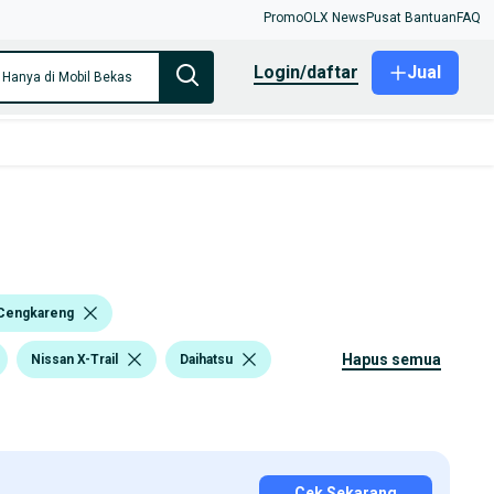
Promo
OLX News
Pusat Bantuan
FAQ
login/daftar
Jual
Hanya di Mobil Bekas
 Cengkareng
hapus semua
Nissan X-Trail
Daihatsu
Cek Sekarang