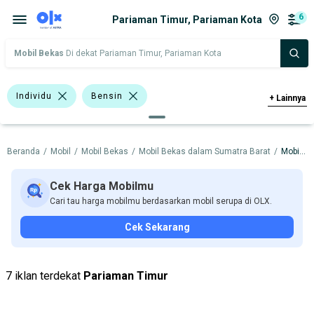
6
Pariaman Timur, Pariaman Kota
Mobil Bekas
Di dekat Pariaman Timur, Pariaman Kota
Individu
Bensin
+
Lainnya
>1.000 - 1.500 Cc
>1.500 - 2.000 Cc
Beranda
/
Mobil
/
Mobil Bekas
/
Mobil Bekas dalam Sumatra Barat
/
Mobil Bekas dalam Pariaman Kota
Bursa Mobil Blok M Plaza
Bursa Taman Palem Cengkareng
Cek Harga Mobilmu
Cari tau harga mobilmu berdasarkan mobil serupa di OLX.
Bursa BEZ Paramount Serpong
Cek Sekarang
Daihatsu Ayla
Nissan X-Trail
Daihatsu
Nissan
Suzuki
7 iklan terdekat
Pariaman Timur
Toyota