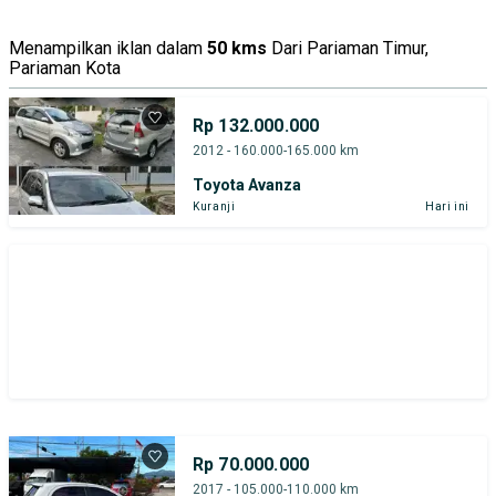
Harga
Merek Dan Model
Tahun
Menampilkan iklan dalam
50 kms
Dari Pariaman Timur,
Pariaman Kota
Tipe Bodi
Tipe Membership
Rp 132.000.000
2012 - 160.000-165.000 km
Toyota Avanza
Kuranji
Hari ini
Rp 70.000.000
2017 - 105.000-110.000 km