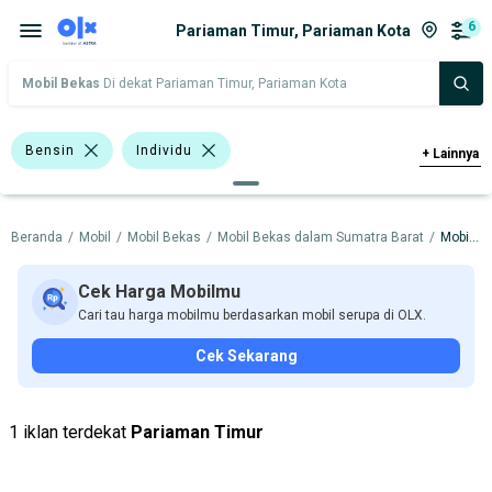
6
Pariaman Timur, Pariaman Kota
Mobil Bekas
Di dekat Pariaman Timur, Pariaman Kota
Bensin
Individu
+
Lainnya
>1.000 - 1.500 Cc
>1.500 - 2.000 Cc
Beranda
/
Mobil
/
Mobil Bekas
/
Mobil Bekas dalam Sumatra Barat
/
Mobil Bekas dalam Pariaman Kota
Bursa Mobil Blok M Plaza
Bursa Taman Palem Cengkareng
Cek Harga Mobilmu
Cari tau harga mobilmu berdasarkan mobil serupa di OLX.
Bursa BEZ Paramount Serpong
Cek Sekarang
Bursa Carsolutions Solo
Nissan X-Trail
Daihatsu
Nissan
Suzuki
1 iklan terdekat
Pariaman Timur
Harga
Merek Dan Model
Tahun