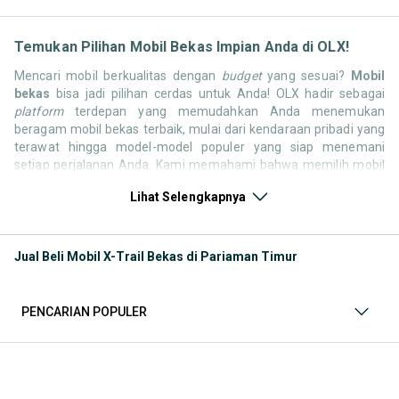
Temukan Pilihan Mobil Bekas Impian Anda di OLX!
Mencari mobil berkualitas dengan
budget
yang sesuai?
Mobil
bekas
bisa jadi pilihan cerdas untuk Anda! OLX hadir sebagai
platform
terdepan yang memudahkan Anda menemukan
beragam mobil bekas terbaik, mulai dari kendaraan pribadi yang
terawat hingga model-model populer yang siap menemani
setiap perjalanan Anda. Kami memahami bahwa memilih mobil
bekas butuh kepercayaan, oleh karena itu OLX menyediakan
Lihat Selengkapnya
ribuan daftar dari penjual terpercaya di seluruh Indonesia.
Jelajahi sekarang dan temukan mobil bekas yang paling sesuai
dengan gaya hidup, kebutuhan, dan
budget
Anda!
Jual Beli Mobil X-Trail Bekas di Pariaman Timur
Memilih
mobil bekas
yang tepat tentu bukan perkara mudah.
Apakah Anda mencari mobil keluarga yang luas, SUV yang
tangguh untuk petualangan, sedan yang elegan untuk tampilan
PENCARIAN POPULER
berkelas, atau mobil kota yang irit dan lincah? Di OLX, Anda akan
menemukan berbagai pilihan mobil bekas dari berbagai merek
dan tipe. Kami hadir untuk memastikan pengalaman jual beli
mobil bekas Anda berjalan lancar, efisien, dan menyenangkan.
Yuk, lihat berbagai penawaran mobil bekas yang bisa