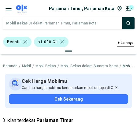
5
Pariaman Timur, Pariaman Kota
Mobil Bekas
Di dekat Pariaman Timur, Pariaman Kota
Bensin
<1.000 Cc
+
Lainnya
>1.000 - 1.500 Cc
Beranda
/
Mobil
/
Mobil Bekas
/
Mobil Bekas dalam Sumatra Barat
/
Mobil Bekas dalam Pariaman Kota
Bursa Mobil Blok M Plaza
Bursa Blok M Mall
Cek Harga Mobilmu
Cari tau harga mobilmu berdasarkan mobil serupa di OLX.
Bursa Taman Palem Cengkareng
Cek Sekarang
Bursa BEZ Paramount Serpong
Nissan Grand Livina
Mitsubishi
3 iklan terdekat
Pariaman Timur
Nissan
Toyota