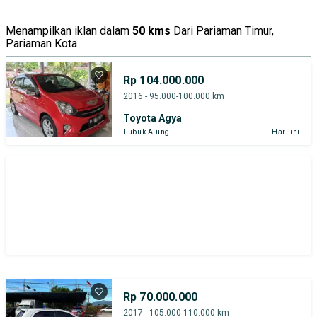
Harga
Merek Dan Model
Tahun
Menampilkan iklan dalam
50 kms
Dari Pariaman Timur,
Pariaman Kota
Tipe Bodi
Tipe Membership
Rp 104.000.000
2016 - 95.000-100.000 km
Toyota Agya
Lubuk Alung
Hari ini
Rp 70.000.000
2017 - 105.000-110.000 km