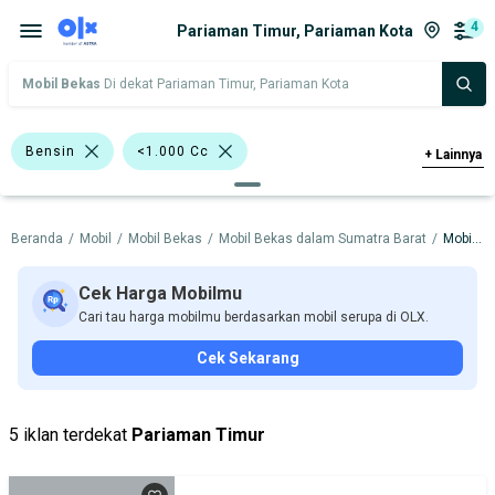
4
Pariaman Timur, Pariaman Kota
Mobil Bekas
Di dekat Pariaman Timur, Pariaman Kota
Bensin
<1.000 Cc
+
Lainnya
>1.000 - 1.500 Cc
Beranda
/
Mobil
/
Mobil Bekas
/
Mobil Bekas dalam Sumatra Barat
/
Mobil Bekas dalam Pariaman Kota
Bursa Mobil Blok M Plaza
Bursa Blok M Mall
Cek Harga Mobilmu
Cari tau harga mobilmu berdasarkan mobil serupa di OLX.
Bursa Taman Palem Cengkareng
Cek Sekarang
Bursa BEZ Paramount Serpong
Daihatsu
Mitsubishi
Nissan
5 iklan terdekat
Pariaman Timur
Toyota