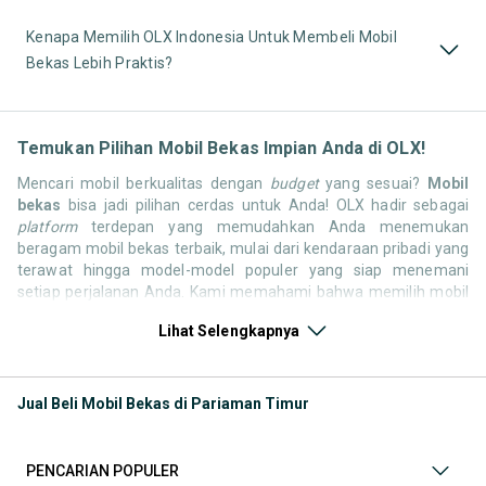
Kenapa Memilih OLX Indonesia Untuk Membeli Mobil
Bekas Lebih Praktis?
Temukan Pilihan Mobil Bekas Impian Anda di OLX!
Mencari mobil berkualitas dengan
budget
yang sesuai?
Mobil
bekas
bisa jadi pilihan cerdas untuk Anda! OLX hadir sebagai
platform
terdepan yang memudahkan Anda menemukan
beragam mobil bekas terbaik, mulai dari kendaraan pribadi yang
terawat hingga model-model populer yang siap menemani
setiap perjalanan Anda. Kami memahami bahwa memilih mobil
bekas butuh kepercayaan, oleh karena itu OLX menyediakan
Lihat Selengkapnya
ribuan daftar dari penjual terpercaya di seluruh Indonesia.
Jelajahi sekarang dan temukan mobil bekas yang paling sesuai
dengan gaya hidup, kebutuhan, dan
budget
Anda!
Jual Beli Mobil Bekas di Pariaman Timur
Memilih
mobil bekas
yang tepat tentu bukan perkara mudah.
Apakah Anda mencari mobil keluarga yang luas, SUV yang
tangguh untuk petualangan, sedan yang elegan untuk tampilan
PENCARIAN POPULER
berkelas, atau mobil kota yang irit dan lincah? Di OLX, Anda akan