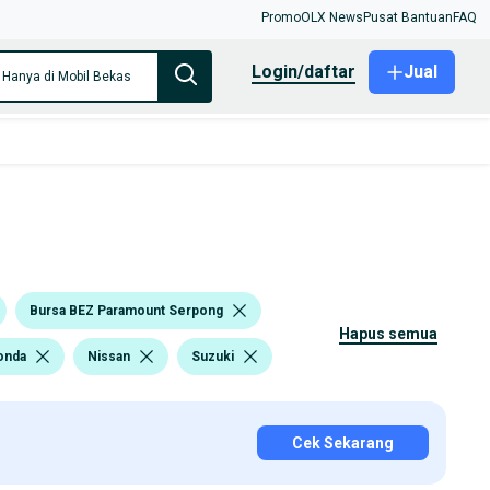
Promo
OLX News
Pusat Bantuan
FAQ
login/daftar
Jual
Hanya di Mobil Bekas
Bursa BEZ Paramount Serpong
hapus semua
onda
Nissan
Suzuki
Cek Sekarang