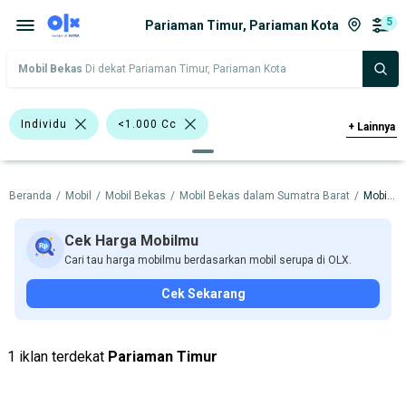
5
Pariaman Timur, Pariaman Kota
Mobil Bekas
Di dekat Pariaman Timur, Pariaman Kota
Individu
<1.000 Cc
+
Lainnya
>1.000 - 1.500 Cc
Beranda
/
Mobil
/
Mobil Bekas
/
Mobil Bekas dalam Sumatra Barat
/
Mobil Bekas dalam Pariaman Kota
Bursa Mobil Blok M Plaza
Bursa Taman Palem Cengkareng
Cek Harga Mobilmu
Cari tau harga mobilmu berdasarkan mobil serupa di OLX.
Bursa BEZ Paramount Serpong
Cek Sekarang
Daihatsu Ayla
Daihatsu Gran Max MB
Daihatsu
Nissan
Suzuki
1 iklan terdekat
Pariaman Timur
Harga
Merek Dan Model
Tahun