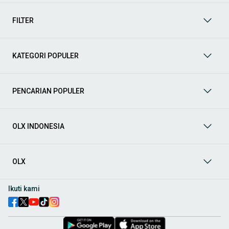
mendukung mobilitas Anda sekarang juga! Berikut adalah
kategori lainnya yang bisa Anda temukan:
FILTER
Mobil
: Temukan berbagai pilihan mobil berkualitas dan
terpercaya di OLX! Dapatkan penawaran terbaik untuk
berbagai jenis mobil baru maupun bekas dengan kondisi
KATEGORI POPULER
prima dan riwayat yang jelas. Mulai dari Honda, Toyota,
Suzuki, hingga Mitsubishi, tersedia berbagai model MPV, SUV,
Sedan, dan lainnya.
PENCARIAN POPULER
Aksesoris Mobil
: Lengkapi tampilan dan fungsionalitas mobil
Anda dengan
aksesoris mobil
terbaik dari OLX! Temukan
beragam pilihan produk berkualitas tinggi, mulai dari
aksesoris interior seperti sarung jok dan karpet, hingga
OLX INDONESIA
aksesoris eksterior seperti
body kit
dan
roof rack
.
Audio Mobil
: Nikmati perjalanan Anda dengan pengalaman
audio terbaik bersama
audio mobil
dari OLX! Tersedia
OLX
berbagai pilihan
head unit
, speaker, amplifier, subwoofer,
hingga instalasi audio profesional. Cocok untuk Anda yang
ingin meningkatkan kualitas suara dalam kabin
mobil
,
Ikuti kami
menjadikan setiap perjalanan lebih menyenangkan.
Spare Part Mobil
: Jaga performa
mobil
Anda dengan
spare
part mobil
original dan berkualitas dari OLX! Temukan
berbagai komponen penting mulai dari filter oli, kampas rem,