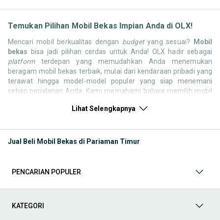
Temukan Pilihan Mobil Bekas Impian Anda di OLX!
Mencari mobil berkualitas dengan
budget
yang sesuai?
Mobil
bekas
bisa jadi pilihan cerdas untuk Anda! OLX hadir sebagai
platform
terdepan yang memudahkan Anda menemukan
beragam mobil bekas terbaik, mulai dari kendaraan pribadi yang
terawat hingga model-model populer yang siap menemani
setiap perjalanan Anda. Kami memahami bahwa memilih mobil
bekas butuh kepercayaan, oleh karena itu OLX menyediakan
Lihat Selengkapnya
ribuan daftar dari penjual terpercaya di seluruh Indonesia.
Jelajahi sekarang dan temukan mobil bekas yang paling sesuai
dengan gaya hidup, kebutuhan, dan
budget
Anda!
Jual Beli Mobil Bekas di Pariaman Timur
Memilih
mobil bekas
yang tepat tentu bukan perkara mudah.
Apakah Anda mencari mobil keluarga yang luas, SUV yang
tangguh untuk petualangan, sedan yang elegan untuk tampilan
PENCARIAN POPULER
berkelas, atau mobil kota yang irit dan lincah? Di OLX, Anda akan
menemukan berbagai pilihan mobil bekas dari berbagai merek
dan tipe. Kami hadir untuk memastikan pengalaman jual beli
mobil bekas Anda berjalan lancar, efisien, dan menyenangkan.
KATEGORI
Yuk, lihat berbagai penawaran mobil bekas yang bisa