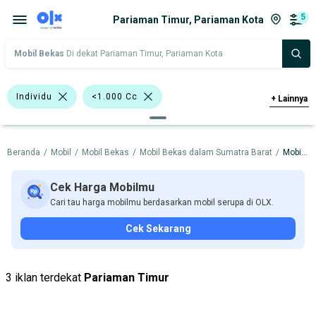
5
Pariaman Timur, Pariaman Kota
Mobil Bekas
Di dekat Pariaman Timur, Pariaman Kota
Individu
<1.000 Cc
+
Lainnya
>1.000 - 1.500 Cc
Beranda
/
Mobil
/
Mobil Bekas
/
Mobil Bekas dalam Sumatra Barat
/
Mobil Bekas dalam Pariaman Kota
Bursa Mobil Blok M Plaza
Bursa Taman Palem Cengkareng
Cek Harga Mobilmu
Cari tau harga mobilmu berdasarkan mobil serupa di OLX.
Bursa BEZ Paramount Serpong
Cek Sekarang
Daihatsu Ayla
Nissan X-Trail
Daihatsu
Honda
Mitsubishi
3 iklan terdekat
Pariaman Timur
Nissan
Suzuki