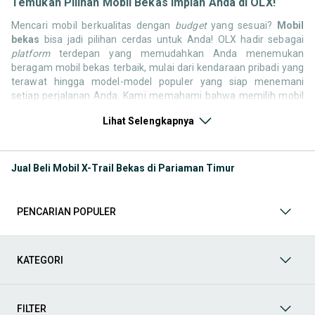
Temukan Pilihan Mobil Bekas Impian Anda di OLX!
Mencari mobil berkualitas dengan
budget
yang sesuai?
Mobil
bekas
bisa jadi pilihan cerdas untuk Anda! OLX hadir sebagai
platform
terdepan yang memudahkan Anda menemukan
beragam mobil bekas terbaik, mulai dari kendaraan pribadi yang
terawat hingga model-model populer yang siap menemani
setiap perjalanan Anda. Kami memahami bahwa memilih mobil
bekas butuh kepercayaan, oleh karena itu OLX menyediakan
Lihat Selengkapnya
ribuan daftar dari penjual terpercaya di seluruh Indonesia.
Jelajahi sekarang dan temukan mobil bekas yang paling sesuai
dengan gaya hidup, kebutuhan, dan
budget
Anda!
Jual Beli Mobil X-Trail Bekas di Pariaman Timur
Memilih
mobil bekas
yang tepat tentu bukan perkara mudah.
Apakah Anda mencari mobil keluarga yang luas, SUV yang
tangguh untuk petualangan, sedan yang elegan untuk tampilan
PENCARIAN POPULER
berkelas, atau mobil kota yang irit dan lincah? Di OLX, Anda akan
menemukan berbagai pilihan mobil bekas dari berbagai merek
dan tipe. Kami hadir untuk memastikan pengalaman jual beli
mobil bekas Anda berjalan lancar, efisien, dan menyenangkan.
KATEGORI
Yuk, lihat berbagai penawaran mobil bekas yang bisa
mendukung mobilitas Anda sekarang juga! Berikut adalah
kategori lainnya yang bisa Anda temukan:
FILTER