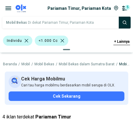
5
Pariaman Timur, Pariaman Kota
Mobil Bekas
Di dekat Pariaman Timur, Pariaman Kota
Individu
<1.000 Cc
+
Lainnya
>1.000 - 1.500 Cc
Beranda
/
Mobil
/
Mobil Bekas
/
Mobil Bekas dalam Sumatra Barat
/
Mobil Bekas dalam Pariaman Kota
Bursa Mobil Blok M Plaza
Bursa Taman Palem Cengkareng
Cek Harga Mobilmu
Cari tau harga mobilmu berdasarkan mobil serupa di OLX.
Bursa BEZ Paramount Serpong
Cek Sekarang
Nissan X-Trail
Daihatsu
Honda
Nissan
Suzuki
4 iklan terdekat
Pariaman Timur
Harga
Merek Dan Model
Tahun