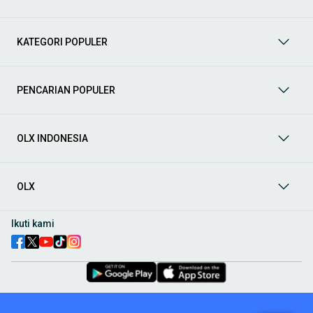
Mobil
: Temukan berbagai pilihan mobil berkualitas dan
terpercaya di OLX! Dapatkan penawaran terbaik untuk
berbagai jenis mobil baru maupun bekas dengan kondisi
KATEGORI POPULER
prima dan riwayat yang jelas. Mulai dari Honda, Toyota,
Suzuki, hingga Mitsubishi, tersedia berbagai model MPV, SUV,
Sedan, dan lainnya.
PENCARIAN POPULER
Aksesoris Mobil
: Lengkapi tampilan dan fungsionalitas mobil
Anda dengan
aksesoris mobil
terbaik dari OLX! Temukan
beragam pilihan produk berkualitas tinggi, mulai dari
aksesoris interior seperti sarung jok dan karpet, hingga
OLX INDONESIA
aksesoris eksterior seperti
body kit
dan
roof rack
.
Audio Mobil
: Nikmati perjalanan Anda dengan pengalaman
audio terbaik bersama
audio mobil
dari OLX! Tersedia
OLX
berbagai pilihan
head unit
, speaker, amplifier, subwoofer,
hingga instalasi audio profesional. Cocok untuk Anda yang
ingin meningkatkan kualitas suara dalam kabin
mobil
,
Ikuti kami
menjadikan setiap perjalanan lebih menyenangkan.
Spare Part Mobil
: Jaga performa
mobil
Anda dengan
spare
part mobil
original dan berkualitas dari OLX! Temukan
berbagai komponen penting mulai dari filter oli, kampas rem,
busi, hingga komponen mesin lainnya.
Velg dan Ban Mobil
: Tingkatkan keamanan dan penampilan