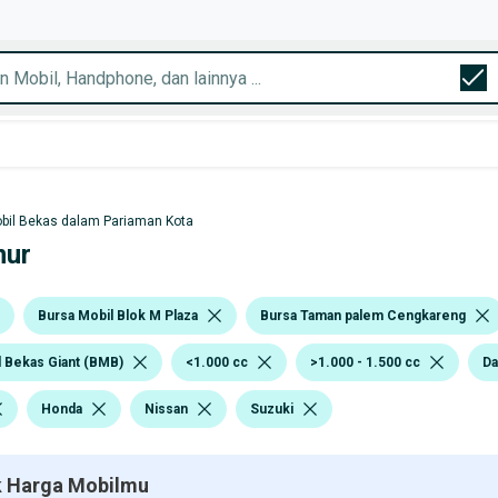
bil Bekas dalam Pariaman Kota
mur
Bursa Mobil Blok M Plaza
Bursa Taman palem Cengkareng
l Bekas Giant (BMB)
<1.000 cc
>1.000 - 1.500 cc
Da
Honda
Nissan
Suzuki
 Harga Mobilmu