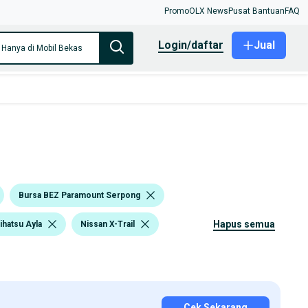
Promo
OLX News
Pusat Bantuan
FAQ
login/daftar
Jual
Hanya di Mobil Bekas
Bursa BEZ Paramount Serpong
hapus semua
ihatsu Ayla
Nissan X-Trail
Cek Sekarang