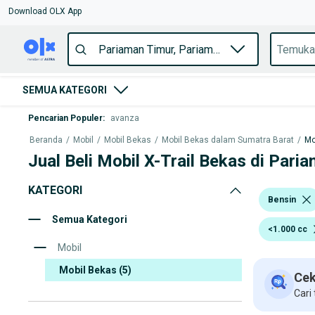
Download OLX App
SEMUA KATEGORI
Pencarian Populer
:
avanza
Beranda
/
Mobil
/
Mobil Bekas
/
Mobil Bekas dalam Sumatra Barat
/
Mo
Jual Beli Mobil X-Trail Bekas di Pari
KATEGORI
Bensin
Semua Kategori
<1.000 cc
Mobil
Mobil Bekas
(5)
Cek
Cari