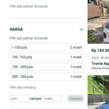
Pilih dari pilihan di bawah
HARGA
Pilih dari pilihan di bawah
< 100 juta
2 mobil
Rp 163.0
100 -150 juta
1 mobil
Toyota Ag
150 - 200 juta
1 mobil
Padang Selat
200 - 250 juta
1 mobil
Pilih dari rentang
sampai
simpan