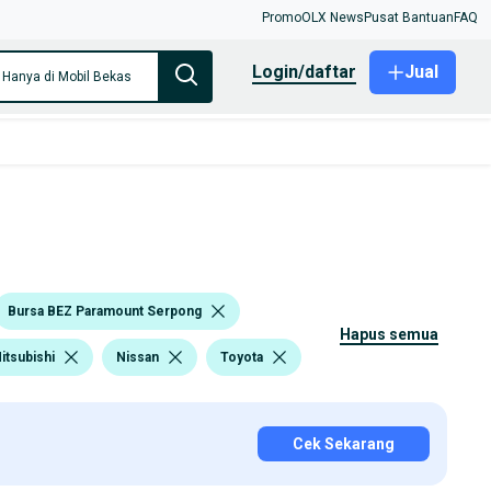
Promo
OLX News
Pusat Bantuan
FAQ
login/daftar
Jual
Hanya di Mobil Bekas
Bursa BEZ Paramount Serpong
hapus semua
itsubishi
Nissan
Toyota
Cek Sekarang