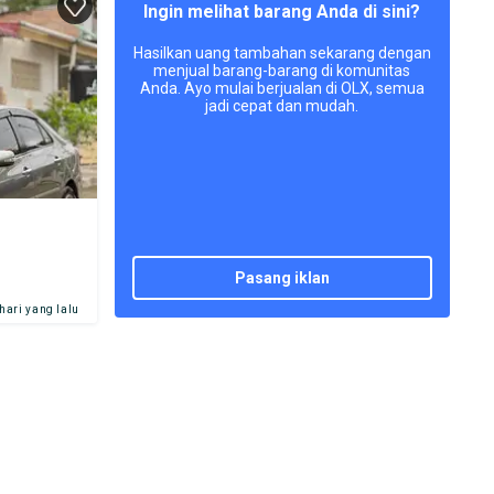
Ingin melihat barang Anda di sini?
Hasilkan uang tambahan sekarang dengan
menjual barang-barang di komunitas
Anda. Ayo mulai berjualan di OLX, semua
jadi cepat dan mudah.
pasang iklan
 hari yang lalu