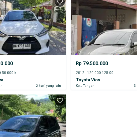
00.000
Rp 79.500.000
2023 - 45.000-50.000 km
2012 - 120.000-125.000 km
ya
Toyota Vios
an
2 hari yang lalu
Koto Tangah
3