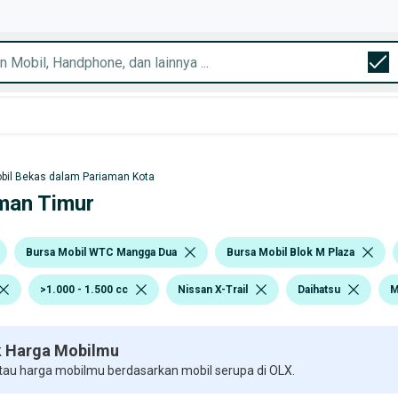
bil Bekas dalam Pariaman Kota
aman Timur
Bursa Mobil WTC Mangga Dua
Bursa Mobil Blok M Plaza
>1.000 - 1.500 cc
Nissan X-Trail
Daihatsu
M
 Harga Mobilmu
 tau harga mobilmu berdasarkan mobil serupa di OLX.