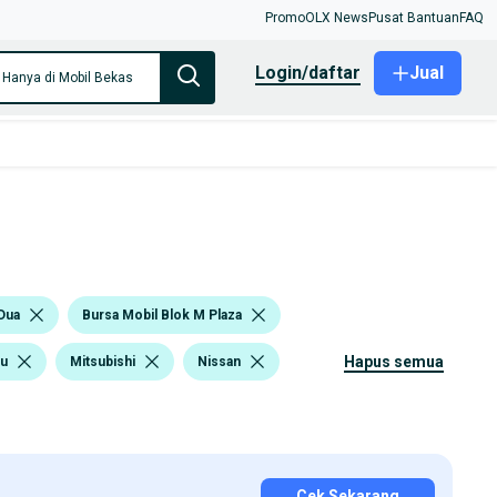
Promo
OLX News
Pusat Bantuan
FAQ
login/daftar
Jual
Hanya di Mobil Bekas
Dua
Bursa Mobil Blok M Plaza
hapus semua
su
Mitsubishi
Nissan
Cek Sekarang