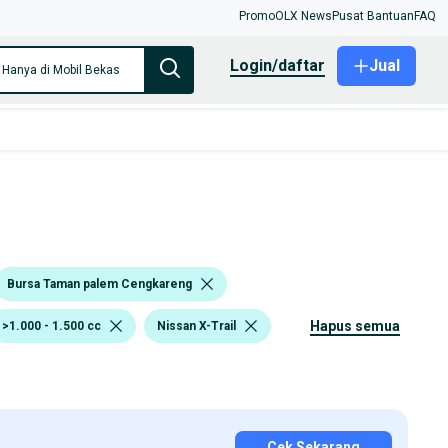
Promo
OLX News
Pusat Bantuan
FAQ
login/daftar
Jual
Hanya di Mobil Bekas
Bursa Taman palem Cengkareng
hapus semua
>1.000 - 1.500 cc
Nissan X-Trail
Cek Sekarang