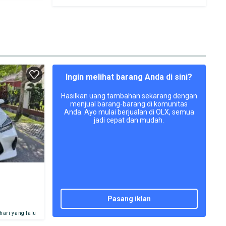
Ingin melihat barang Anda di sini?
Hasilkan uang tambahan sekarang dengan
menjual barang-barang di komunitas
Anda. Ayo mulai berjualan di OLX, semua
jadi cepat dan mudah.
pasang iklan
 hari yang lalu