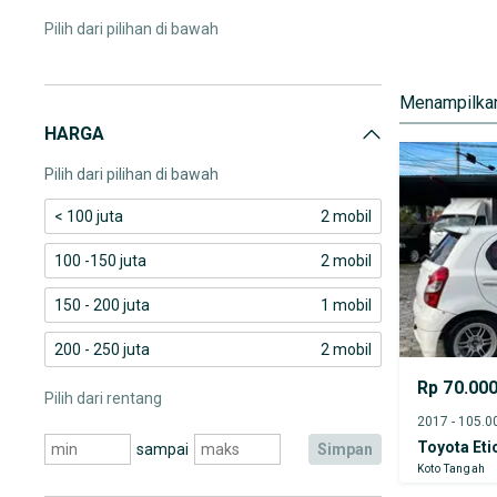
Pilih dari pilihan di bawah
Menampilkan
HARGA
Pilih dari pilihan di bawah
< 100 juta
2 mobil
100 -150 juta
2 mobil
150 - 200 juta
1 mobil
200 - 250 juta
2 mobil
Rp 70.00
Pilih dari rentang
Toyota Eti
sampai
simpan
Koto Tangah