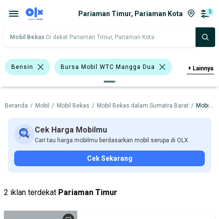
5
Pariaman Timur, Pariaman Kota
Mobil Bekas
Di dekat Pariaman Timur, Pariaman Kota
Bensin
Bursa Mobil WTC Mangga Dua
+
Lainnya
Bursa Blok M Mall
Beranda
/
Mobil
/
Mobil Bekas
/
Mobil Bekas dalam Sumatra Barat
/
Mobil Bekas dalam Pariaman Kota
Bursa Taman Palem Cengkareng
<1.000 Cc
>1.000 - 1.500 Cc
Cek Harga Mobilmu
Cari tau harga mobilmu berdasarkan mobil serupa di OLX.
>1.500 - 2.000 Cc
Daihatsu Xenia
Cek Sekarang
Daihatsu
Nissan
Toyota
Harga
Merek Dan Model
Tahun
2 iklan terdekat
Pariaman Timur
Tipe Bodi
Tipe Membership