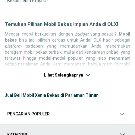
Bekas Lebih Praktis?
Temukan Pilihan Mobil Bekas Impian Anda di OLX!
Mencari mobil berkualitas dengan
budget
yang sesuai?
Mobil
bekas
bisa jadi pilihan cerdas untuk Anda! OLX hadir sebagai
platform
terdepan yang memudahkan Anda menemukan
beragam mobil bekas terbaik, mulai dari kendaraan pribadi yang
terawat hingga model-model populer yang siap menemani
setiap perjalanan Anda. Kami memahami bahwa memilih mobil
bekas butuh kepercayaan, oleh karena itu OLX menyediakan
Lihat Selengkapnya
ribuan daftar dari penjual terpercaya di seluruh Indonesia.
Jelajahi sekarang dan temukan mobil bekas yang paling sesuai
dengan gaya hidup, kebutuhan, dan
budget
Anda!
Jual Beli Mobil Xenia Bekas di Pariaman Timur
Memilih
mobil bekas
yang tepat tentu bukan perkara mudah.
Apakah Anda mencari mobil keluarga yang luas, SUV yang
tangguh untuk petualangan, sedan yang elegan untuk tampilan
PENCARIAN POPULER
berkelas, atau mobil kota yang irit dan lincah? Di OLX, Anda akan
menemukan berbagai pilihan mobil bekas dari berbagai merek
dan tipe. Kami hadir untuk memastikan pengalaman jual beli
mobil bekas Anda berjalan lancar, efisien, dan menyenangkan.
KATEGORI