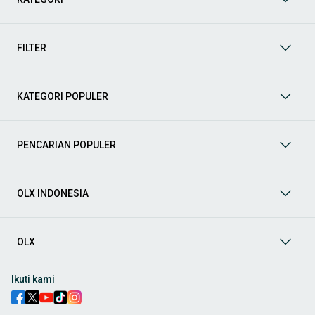
Yuk, lihat berbagai penawaran mobil bekas yang bisa
mendukung mobilitas Anda sekarang juga! Berikut adalah
kategori lainnya yang bisa Anda temukan:
FILTER
Mobil
: Temukan berbagai pilihan mobil berkualitas dan
terpercaya di OLX! Dapatkan penawaran terbaik untuk
berbagai jenis mobil baru maupun bekas dengan kondisi
KATEGORI POPULER
prima dan riwayat yang jelas. Mulai dari Honda, Toyota,
Suzuki, hingga Mitsubishi, tersedia berbagai model MPV, SUV,
Sedan, dan lainnya.
PENCARIAN POPULER
Aksesoris Mobil
: Lengkapi tampilan dan fungsionalitas mobil
Anda dengan
aksesoris mobil
terbaik dari OLX! Temukan
beragam pilihan produk berkualitas tinggi, mulai dari
aksesoris interior seperti sarung jok dan karpet, hingga
OLX INDONESIA
aksesoris eksterior seperti
body kit
dan
roof rack
.
Audio Mobil
: Nikmati perjalanan Anda dengan pengalaman
audio terbaik bersama
audio mobil
dari OLX! Tersedia
OLX
berbagai pilihan
head unit
, speaker, amplifier, subwoofer,
hingga instalasi audio profesional. Cocok untuk Anda yang
ingin meningkatkan kualitas suara dalam kabin
mobil
,
Ikuti kami
menjadikan setiap perjalanan lebih menyenangkan.
Spare Part Mobil
: Jaga performa
mobil
Anda dengan
spare