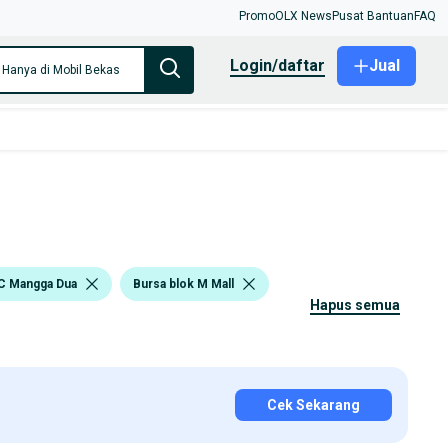
Promo
OLX News
Pusat Bantuan
FAQ
login/daftar
Jual
Hanya di Mobil Bekas
C Mangga Dua
Bursa blok M Mall
hapus semua
Cek Sekarang