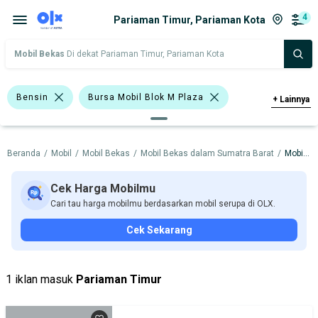
4
Pariaman Timur, Pariaman Kota
Mobil Bekas
Di dekat Pariaman Timur, Pariaman Kota
Bensin
Bursa Mobil Blok M Plaza
+
Lainnya
Bursa Blok M Mall
Beranda
/
Mobil
/
Mobil Bekas
/
Mobil Bekas dalam Sumatra Barat
/
Mobil Bekas dalam Pariaman Kota
Bursa Taman Palem Cengkareng
Bursa Carsolutions Solo
Nissan X-Trail
Cek Harga Mobilmu
Cari tau harga mobilmu berdasarkan mobil serupa di OLX.
Daihatsu
Mitsubishi
Nissan
Cek Sekarang
Harga
Merek Dan Model
Tahun
Tipe Bodi
Tipe Membership
1 iklan masuk
Pariaman Timur