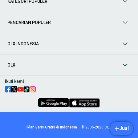
KATEGORI POPULER
prima dan riwayat yang jelas. Mulai dari Honda, Toyota,
Suzuki, hingga Mitsubishi, tersedia berbagai model MPV, SUV,
Sedan, dan lainnya.
PENCARIAN POPULER
Aksesoris Mobil
: Lengkapi tampilan dan fungsionalitas mobil
Anda dengan
aksesoris mobil
terbaik dari OLX! Temukan
beragam pilihan produk berkualitas tinggi, mulai dari
aksesoris interior seperti sarung jok dan karpet, hingga
OLX INDONESIA
aksesoris eksterior seperti
body kit
dan
roof rack
.
Audio Mobil
: Nikmati perjalanan Anda dengan pengalaman
audio terbaik bersama
audio mobil
dari OLX! Tersedia
OLX
berbagai pilihan
head unit
, speaker, amplifier, subwoofer,
hingga instalasi audio profesional. Cocok untuk Anda yang
ingin meningkatkan kualitas suara dalam kabin
mobil
,
Ikuti kami
menjadikan setiap perjalanan lebih menyenangkan.
Spare Part Mobil
: Jaga performa
mobil
Anda dengan
spare
part mobil
original dan berkualitas dari OLX! Temukan
berbagai komponen penting mulai dari filter oli, kampas rem,
busi, hingga komponen mesin lainnya.
Velg dan Ban Mobil
: Tingkatkan keamanan dan penampilan
mobil
Anda dengan pilihan
velg dan ban mobil
terbaik di
Iklan Baris Gratis di Indonesia
.
© 2006-2026
OLX
Jual
OLX! Tersedia berbagai ukuran dan desain velg, serta
beragam jenis ban untuk berbagai kondisi jalan.