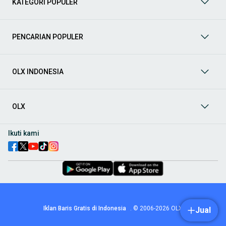
KATEGORI POPULER
prima dan riwayat yang jelas. Mulai dari Honda, Toyota,
Suzuki, hingga Mitsubishi, tersedia berbagai model MPV, SUV,
Sedan, dan lainnya.
PENCARIAN POPULER
Aksesoris Mobil
: Lengkapi tampilan dan fungsionalitas mobil
Anda dengan
aksesoris mobil
terbaik dari OLX! Temukan
beragam pilihan produk berkualitas tinggi, mulai dari
aksesoris interior seperti sarung jok dan karpet, hingga
OLX INDONESIA
aksesoris eksterior seperti
body kit
dan
roof rack
.
Audio Mobil
: Nikmati perjalanan Anda dengan pengalaman
audio terbaik bersama
audio mobil
dari OLX! Tersedia
OLX
berbagai pilihan
head unit
, speaker, amplifier, subwoofer,
hingga instalasi audio profesional. Cocok untuk Anda yang
ingin meningkatkan kualitas suara dalam kabin
mobil
,
Ikuti kami
menjadikan setiap perjalanan lebih menyenangkan.
Spare Part Mobil
: Jaga performa
mobil
Anda dengan
spare
part mobil
original dan berkualitas dari OLX! Temukan
berbagai komponen penting mulai dari filter oli, kampas rem,
busi, hingga komponen mesin lainnya.
Velg dan Ban Mobil
: Tingkatkan keamanan dan penampilan
mobil
Anda dengan pilihan
velg dan ban mobil
terbaik di
Iklan Baris Gratis di Indonesia
.
© 2006-2026
OLX
Jual
OLX! Tersedia berbagai ukuran dan desain velg, serta
beragam jenis ban untuk berbagai kondisi jalan.