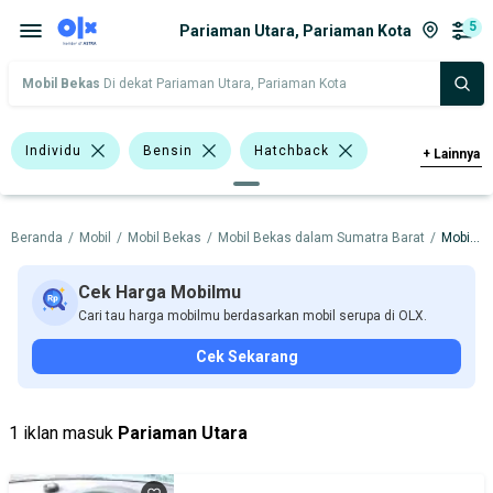
5
Pariaman Utara, Pariaman Kota
Mobil Bekas
Di dekat Pariaman Utara, Pariaman Kota
Individu
Bensin
Hatchback
+
Lainnya
Nissan March
Hyundai
Nissan
Beranda
/
Mobil
/
Mobil Bekas
/
Mobil Bekas dalam Sumatra Barat
/
Mobil Bekas dalam Pariaman Kota
Hino
Harga
Merek Dan Model
Tahun
Cek Harga Mobilmu
Cari tau harga mobilmu berdasarkan mobil serupa di OLX.
Tipe Bodi
Tipe Membership
Cek Sekarang
1 iklan masuk
Pariaman Utara