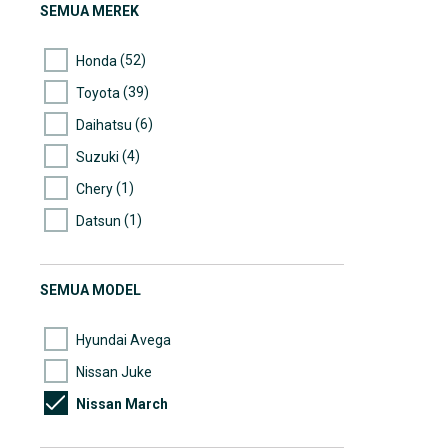
SEMUA MEREK
(52)
Honda
(39)
Toyota
(6)
Daihatsu
(4)
Suzuki
(1)
Chery
(1)
Datsun
(1)
Hyundai
(1)
Jeep
SEMUA MODEL
(1)
Land Rover
Hyundai Avega
Nissan Juke
Nissan March