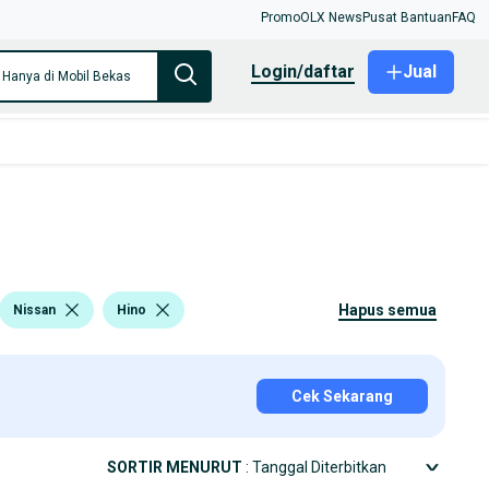
Promo
OLX News
Pusat Bantuan
FAQ
login/daftar
Jual
Hanya di Mobil Bekas
hapus semua
Nissan
Hino
Cek Sekarang
SORTIR MENURUT
: Tanggal Diterbitkan