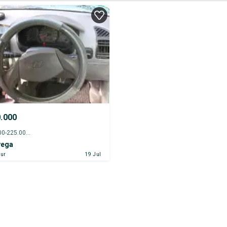
0.000
2007 - 220.000-225.000 km
vega
ur
19 Jul